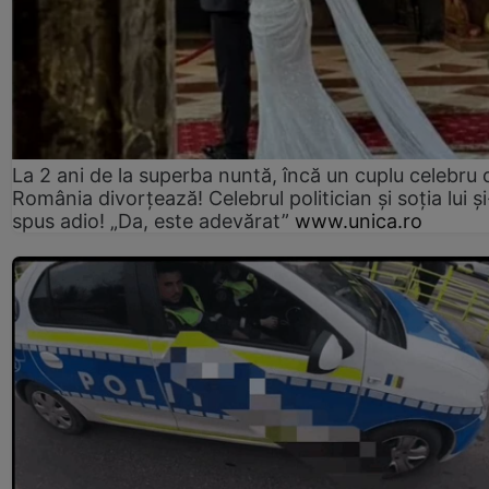
La 2 ani de la superba nuntă, încă un cuplu celebru 
România divorțează! Celebrul politician și soția lui ș
spus adio! „Da, este adevărat”
www.unica.ro