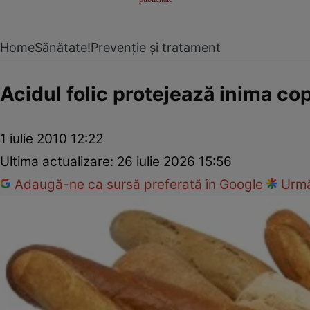
Home
Sănătate!
Prevenție și tratament
Acidul folic protejează inima cop
1 iulie 2010 12:22
Ultima actualizare:
26 iulie 2026 15:56
Adaugă-ne ca sursă preferată în Google
Urmă