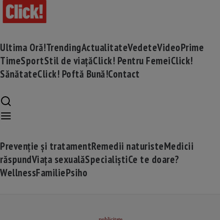
Ultima Oră!
Trending
Actualitate
Vedete
Video
Prime
Time
Sport
Stil de viață
Click! Pentru Femei
Click!
Sănătate
Click! Poftă Bună!
Contact
Prevenție și tratament
Remedii naturiste
Medicii
răspund
Viața sexuală
Specialiști
Ce te doare?
Wellness
Familie
Psiho