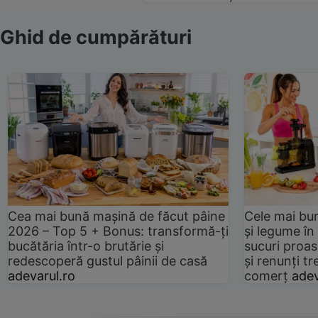
Ghid de cumpărături
Cea mai bună mașină de făcut pâine
Cele mai bu
2026 – Top 5 + Bonus: transformă-ți
și legume în
bucătăria într-o brutărie și
sucuri proas
redescoperă gustul pâinii de casă
și renunți tr
adevarul.ro
comerț
adev