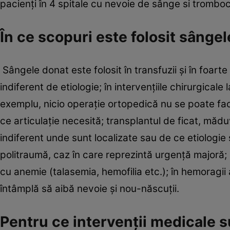
pacienţi în 4 spitale cu nevoie de sânge si trombo
În ce scopuri este folosit sânge
Sângele donat este folosit în transfuzii şi în foarte m
indiferent de etiologie; în intervenţiile chirurgic
exemplu, nicio operaţie ortopedică nu se poate fac
ce articulaţie necesită; transplantul de ficat, mădu
indiferent unde sunt localizate sau de ce etiologie 
politraumă, caz în care reprezintă urgenţă majoră; 
cu anemie (talasemia, hemofilia etc.); în hemoragii 
întâmplă să aibă nevoie şi nou-născuţii.
Pentru ce intervenţii medicale s