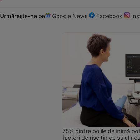
Urmărește-ne pe
Google News
Facebook
In
75% dintre bolile de inimă pot
factori de risc țin de stilul no