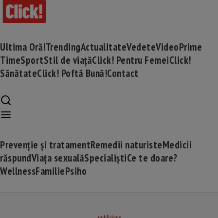
Ultima Oră!
Trending
Actualitate
Vedete
Video
Prime
Time
Sport
Stil de viață
Click! Pentru Femei
Click!
Sănătate
Click! Poftă Bună!
Contact
Prevenție și tratament
Remedii naturiste
Medicii
răspund
Viața sexuală
Specialiști
Ce te doare?
Wellness
Familie
Psiho