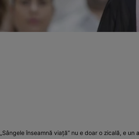
„Sângele înseamnă viaţă” nu e doar o zicală, e un a