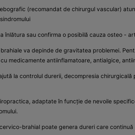
ebografic (recomandat de chirurgul vascular) atun
 sindromului
înlătura sau confirma o posibilă cauza osteo - art
-brahiale va depinde de gravitatea problemei. Pentr
cu medicamente antiinflamatoare, antialgice, anti
ută la controlul durerii, decompresia chirurgicală
hiropractica, adaptate în funcţie de nevoile specifice
omului.
cervico-brahial poate genera dureri care continuă l