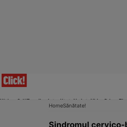
Ultima Oră!
Trending
Actualitate
Vedete
Video
Prime Ti
Home
Sănătate!
Sindromul cervico-b