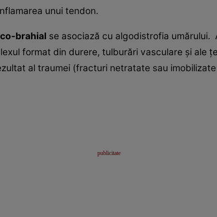
inflamarea unui tendon.
co-brahial
se asociază cu algodistrofia umărului. 
exul format din durere, tulburări vasculare şi ale ţ
ultat al traumei (fracturi netratate sau imobilizate 