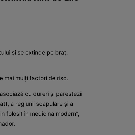
e
Psiho
lui şi se extinde pe braţ.
mai mulţi factori de risc.
asociază cu dureri şi parestezii
t), a regiunii scapulare şi a
in folosit în medicina modern”,
nador.