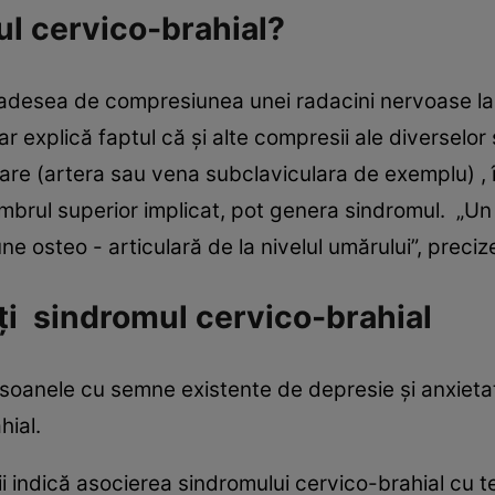
l cervico-brahial?
adesea de compresiunea unei radacini nervoase la n
 explică faptul că şi alte compresii ale diverselor 
are (artera sau vena subclaviculara de exemplu) , î
brul superior implicat, pot genera sindromul. „Un 
une osteo - articulară de la nivelul umărului”, prec
lţi sindromul cervico-brahial
rsoanele cu semne existente de depresie şi anxieta
hial.
 indică asocierea sindromului cervico-brahial cu ten