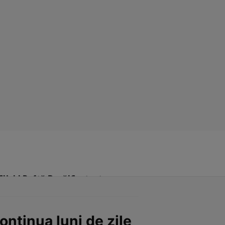
Click! Poftă Bună!
Contact
ntinua luni de zile