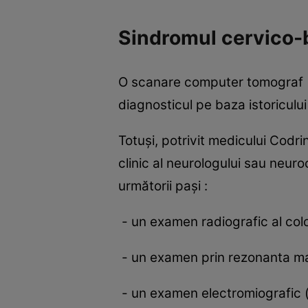
Sindromul cervico-b
O scanare computer tomograf (
diagnosticul pe baza istoriculu
Totuşi, potrivit medicului Codr
clinic al neurologului sau neur
următorii paşi :
- un examen radiografic al col
- un examen prin rezonanta ma
- un examen electromiografic 