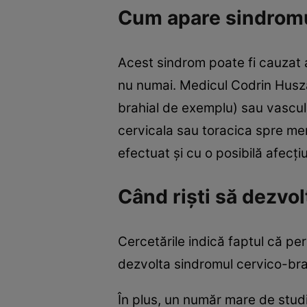
Cum apare sindromu
Acest sindrom poate fi cauzat 
nu numai. Medicul Codrin Huszar
brahial de exemplu) sau vascul
cervicala sau toracica spre mem
efectuat şi cu o posibilă afecţi
Când rişti să dezvo
Cercetările indică faptul că pe
dezvolta sindromul cervico-bra
În plus, un număr mare de studii