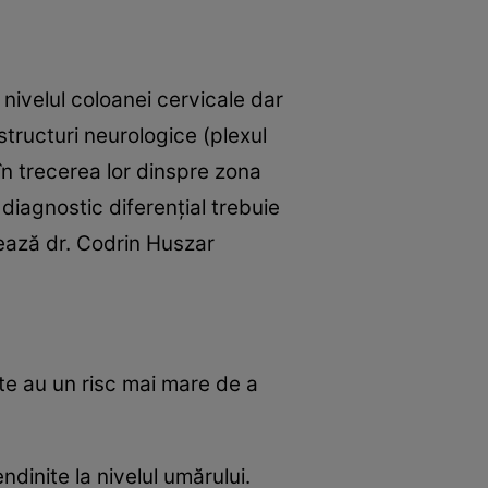
ivelul coloanei cervicale dar
structuri neurologice (plexul
n trecerea lor dinspre zona
diagnostic diferenţial trebuie
izează dr. Codrin Huszar
te au un risc mai mare de a
dinite la nivelul umărului.