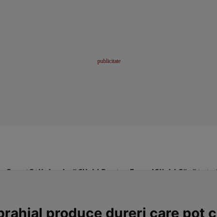
me
Sport
Stil de viață
Click! Pentru Femei
Click! Sănătate
rahial produce dureri care pot co