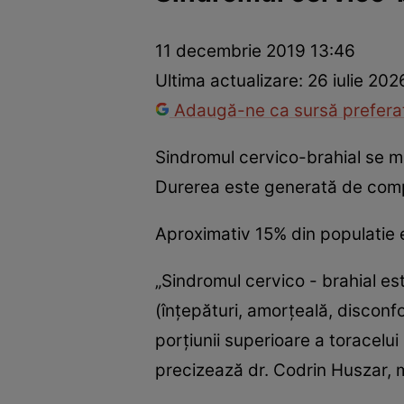
Prevenție și tratament
Remedii naturiste
Medicii răspu
11 decembrie 2019 13:46
Ultima actualizare:
26 iulie 202
Adaugă-ne ca sursă preferat
Sindromul cervico-brahial se ma
Durerea este generată de compr
Aproximativ 15% din populatie e
„Sindromul cervico - brahial es
(înţepături, amorţeală, disconfo
porţiunii superioare a toracelu
precizează dr. Codrin Huszar, 