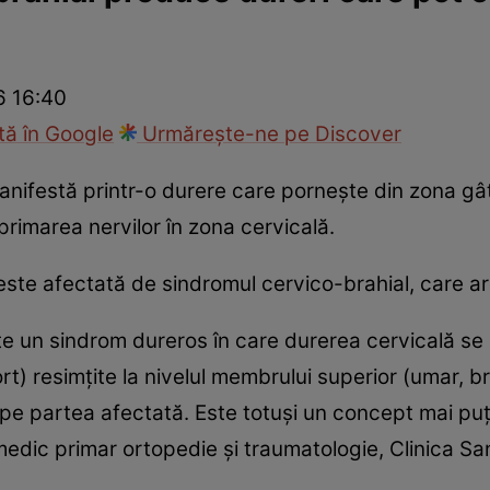
nd
Viața sexuală
Specialiști
Ce te doare?
Wellness
Famili
6 16:40
ă în Google
Urmărește-ne pe Discover
nifestă printr-o durere care porneşte din zona gâtu
imarea nervilor în zona cervicală.
ste afectată de sindromul cervico-brahial, care are 
te un sindrom dureros în care durerea cervicală se 
rt) resimţite la nivelul membrului superior (umar, bra
i pe partea afectată. Este totuşi un concept mai puţ
medic primar ortopedie şi traumatologie, Clinica Sa