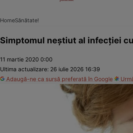
Home
Sănătate!
Simptomul neştiut al infecţiei cu 
11 martie 2020 0:00
Ultima actualizare:
26 iulie 2026 16:39
Adaugă-ne ca sursă preferată în Google
Urmă