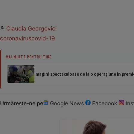
Claudia Georgevici
coronavirus
covid-19
MAI MULTE PENTRU TINE
Imagini spectaculoase de la o operațiune în premie
Urmărește-ne pe
Google News
Facebook
In