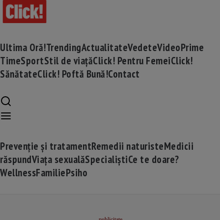
Ultima Oră!
Trending
Actualitate
Vedete
Video
Prime
Time
Sport
Stil de viață
Click! Pentru Femei
Click!
Sănătate
Click! Poftă Bună!
Contact
Prevenție și tratament
Remedii naturiste
Medicii
răspund
Viața sexuală
Specialiști
Ce te doare?
Wellness
Familie
Psiho