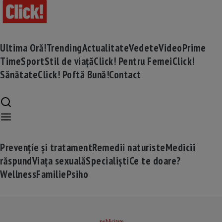
Ultima Oră!
Trending
Actualitate
Vedete
Video
Prime
Time
Sport
Stil de viață
Click! Pentru Femei
Click!
Sănătate
Click! Poftă Bună!
Contact
Prevenție și tratament
Remedii naturiste
Medicii
răspund
Viața sexuală
Specialiști
Ce te doare?
Wellness
Familie
Psiho