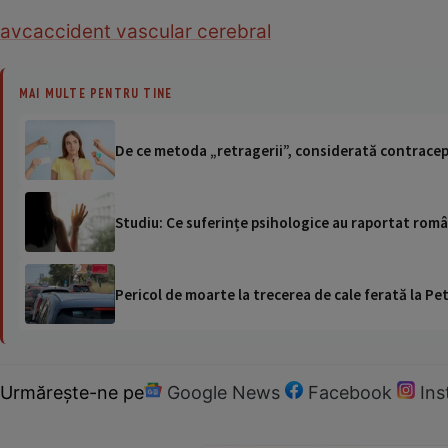
avc
accident vascular cerebral
MAI MULTE PENTRU TINE
De ce metoda „retragerii”, considerată contracep
Studiu: Ce suferințe psihologice au raportat româ
Pericol de moarte la trecerea de cale ferată la Pet
Urmărește-ne pe
Google News
Facebook
In