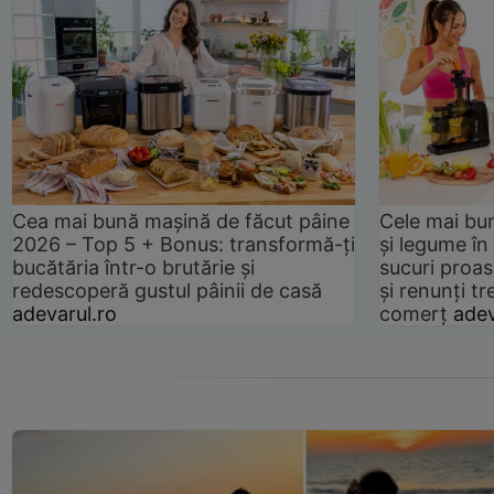
Cea mai bună mașină de făcut pâine
Cele mai bu
2026 – Top 5 + Bonus: transformă-ți
și legume în
bucătăria într-o brutărie și
sucuri proas
redescoperă gustul pâinii de casă
și renunți tr
adevarul.ro
comerț
adev