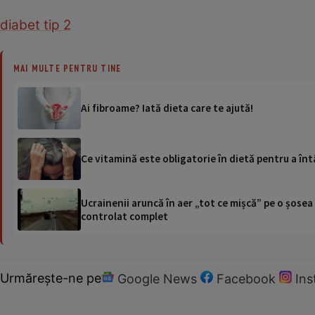
diabet tip 2
MAI MULTE PENTRU TINE
Ai fibroame? Iată dieta care te ajută!
Ce vitamină este obligatorie în dietă pentru a întâ
Ucrainenii aruncă în aer „tot ce mișcă” pe o șose
controlat complet
Urmărește-ne pe
Google News
Facebook
In