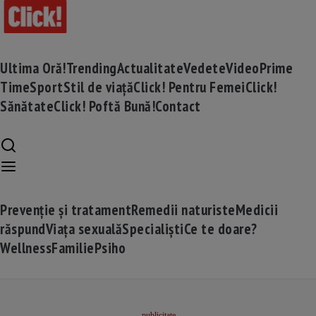
Ultima Oră!
Trending
Actualitate
Vedete
Video
Prime
Time
Sport
Stil de viață
Click! Pentru Femei
Click!
Sănătate
Click! Poftă Bună!
Contact
Prevenție și tratament
Remedii naturiste
Medicii
răspund
Viața sexuală
Specialiști
Ce te doare?
Wellness
Familie
Psiho