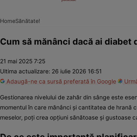
Home
Sănătate!
Cum să mănânci dacă ai diabet d
21 mai 2025 7:25
Ultima actualizare:
26 iulie 2026 16:51
Adaugă-ne ca sursă preferată în Google
Urmă
Gestionarea nivelului de zahăr din sânge este esen
momentul în care mănânci și cantitatea de hrană c
meselor, poți crea opțiuni sănătoase și gustoase ca