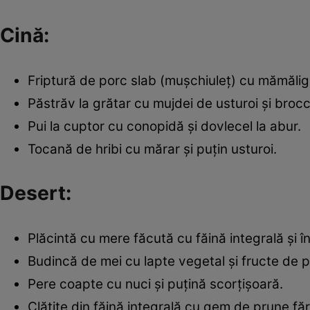
Cină:
Friptură de porc slab (mușchiuleț) cu mămăligă
Păstrăv la grătar cu mujdei de usturoi și brocco
Pui la cuptor cu conopidă și dovlecel la abur.
Tocană de hribi cu mărar și puțin usturoi.
Desert:
Plăcintă cu mere făcută cu făină integrală și î
Budincă de mei cu lapte vegetal și fructe de 
Pere coapte cu nuci și puțină scorțișoară.
Clătite din făină integrală cu gem de prune fă