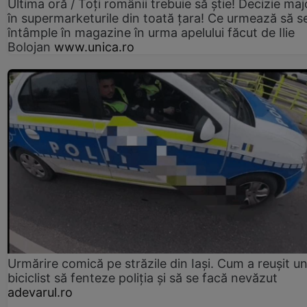
Ultima oră / Toți românii trebuie să știe! Decizie maj
în supermarketurile din toată țara! Ce urmează să s
întâmple în magazine în urma apelului făcut de Ilie
Bolojan
www.unica.ro
Urmărire comică pe străzile din Iași. Cum a reușit u
biciclist să fenteze poliția și să se facă nevăzut
adevarul.ro