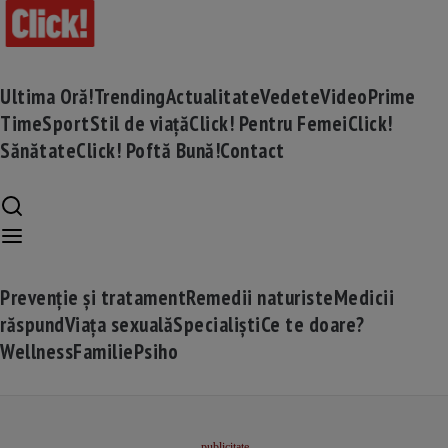
Ultima Oră!
Trending
Actualitate
Vedete
Video
Prime
Time
Sport
Stil de viață
Click! Pentru Femei
Click!
Sănătate
Click! Poftă Bună!
Contact
Prevenție și tratament
Remedii naturiste
Medicii
răspund
Viața sexuală
Specialiști
Ce te doare?
Wellness
Familie
Psiho