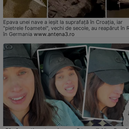
Epava unei nave a ieșit la suprafață în Croația, iar
"pietrele foametei", vechi de secole, au reapărut în R
în Germania
www.antena3.ro