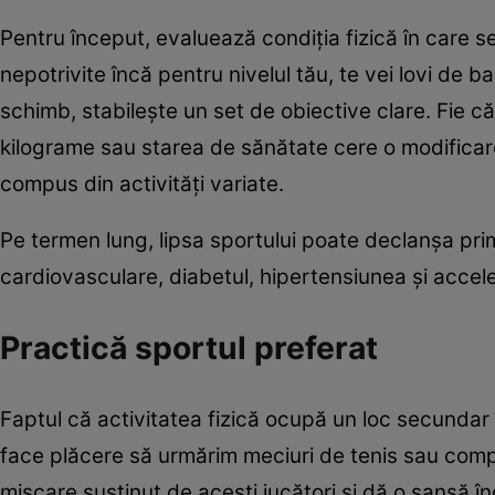
Pentru început, evaluează condiţia fizică în care se 
nepotrivite încă pentru nivelul tău, te vei lovi de b
schimb, stabileşte un set de obiective clare. Fie că
kilograme sau starea de sănătate cere o modificar
compus din activităţi variate.
Pe termen lung, lipsa sportului poate declanşa pr
cardiovasculare, diabetul, hipertensiunea şi accel
Practică sportul preferat
Faptul că activitatea fizică ocupă un loc secundar în
face plăcere să urmărim meciuri de tenis sau compe
mişcare susţinut de aceşti jucători şi dă o şansă îno