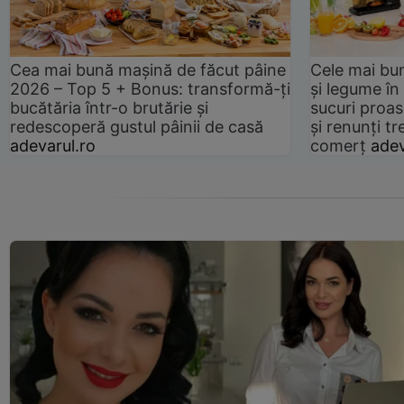
Cea mai bună mașină de făcut pâine
Cele mai bu
2026 – Top 5 + Bonus: transformă-ți
și legume în
bucătăria într-o brutărie și
sucuri proas
redescoperă gustul pâinii de casă
și renunți tr
adevarul.ro
comerț
adev