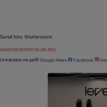
Sursă foto: Shutterstock.
sedentarism
hernie de disc
Urmărește-ne pe
Google News
Facebook
In