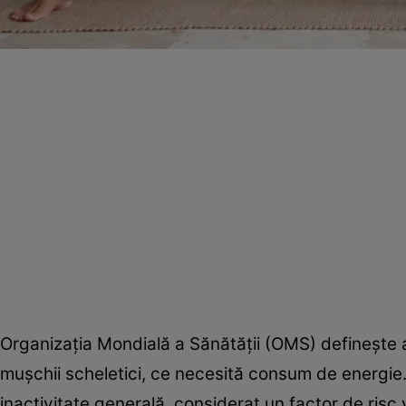
Organizaţia Mondială a Sănătăţii (OMS) defineşte a
muşchii scheletici, ce necesită consum de energie
inactivitate generală, considerat un factor de risc