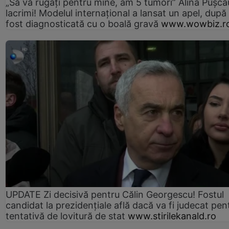
„Să vă rugați pentru mine, am 5 tumori” Alina Pușcău
lacrimi! Modelul internațional a lansat un apel, după
fost diagnosticată cu o boală gravă
www.wowbiz.r
UPDATE Zi decisivă pentru Călin Georgescu! Fostul
candidat la prezidențiale află dacă va fi judecat pen
tentativă de lovitură de stat
www.stirilekanald.ro