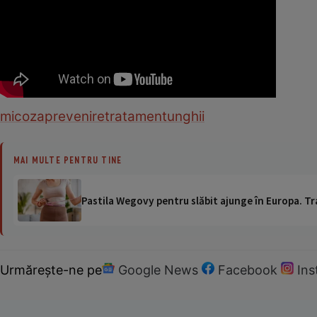
micoza
prevenire
tratament
unghii
MAI MULTE PENTRU TINE
Pastila Wegovy pentru slăbit ajunge în Europa. Tr
Urmărește-ne pe
Google News
Facebook
In