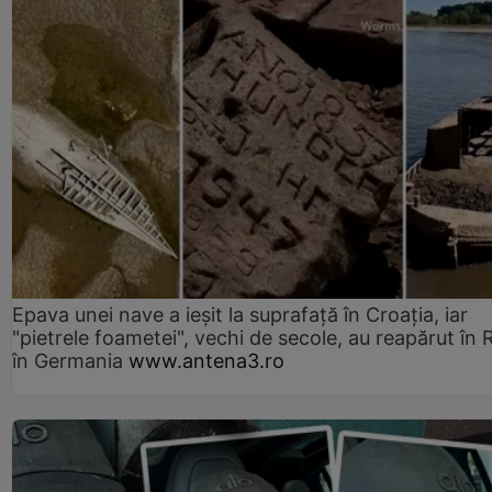
Epava unei nave a ieșit la suprafață în Croația, iar
"pietrele foametei", vechi de secole, au reapărut în R
în Germania
www.antena3.ro