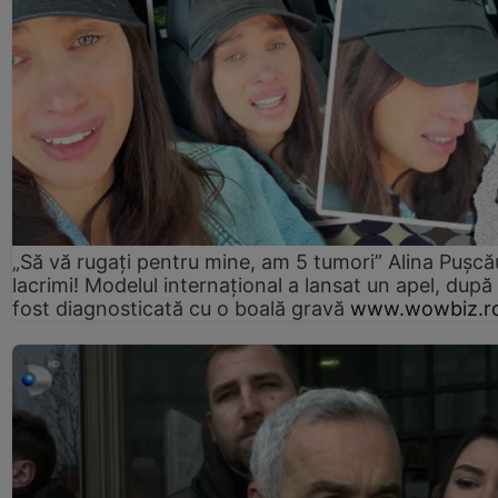
„Să vă rugați pentru mine, am 5 tumori” Alina Pușcău
lacrimi! Modelul internațional a lansat un apel, după
fost diagnosticată cu o boală gravă
www.wowbiz.r