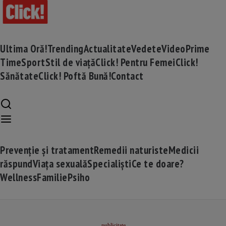
Ultima Oră!
Trending
Actualitate
Vedete
Video
Prime
Time
Sport
Stil de viață
Click! Pentru Femei
Click!
Sănătate
Click! Poftă Bună!
Contact
Prevenție și tratament
Remedii naturiste
Medicii
răspund
Viața sexuală
Specialiști
Ce te doare?
Wellness
Familie
Psiho