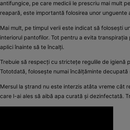
antifungice, pe care medicii le prescriu mai mult pe
reapară, este importantă folosirea unor unguente 
Mai mult, pe timpul verii este indicat să foloseşti u
interiorul pantofilor. Tot pentru a evita transpiraţia
aplici înainte să te încalţi.
Trebuie să respecţi cu stricteţe regulile de igienă pe
Tototdată, foloseşte numai încălţăminte decupată 
Mersul la ştrand nu este interzis atâta vreme cât re
care l-ai ales să aibă apa curată şi dezinfectată. T