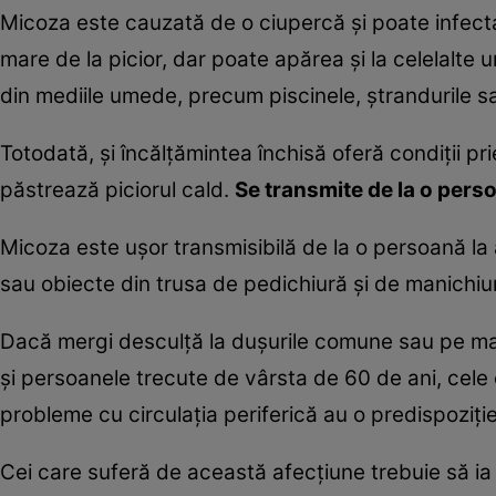
Micoza este cauzată de o ciupercă şi poate infecta
mare de la picior, dar poate apărea şi la celelalte un
din mediile umede, precum piscinele, ştrandurile sa
Totodată, şi încălţămintea închisă oferă condiţii 
păstrează piciorul cald.
Se transmite de la o perso
Micoza este uşor transmisibilă de la o persoană l
sau obiecte din trusa de pedichiură şi de manichiur
Dacă mergi desculţă la duşurile comune sau pe margi
şi persoanele trecute de vârsta de 60 de ani, cele cu
probleme cu circulaţia periferică au o predispoziţi
Cei care suferă de această afecţiune trebuie să i