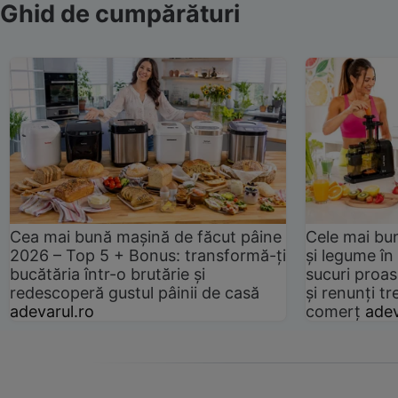
Ghid de cumpărături
Cea mai bună mașină de făcut pâine
Cele mai bu
2026 – Top 5 + Bonus: transformă-ți
și legume în
bucătăria într-o brutărie și
sucuri proas
redescoperă gustul pâinii de casă
și renunți tr
adevarul.ro
comerț
adev