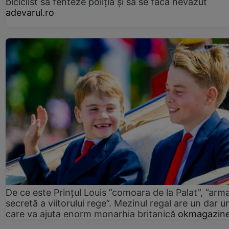
biciclist să fenteze poliția și să se facă nevăzut
adevarul.ro
De ce este Prințul Louis ”comoara de la Palat”, ”arm
secretă a viitorului rege”. Mezinul regal are un dar un
care va ajuta enorm monarhia britanică
okmagazine