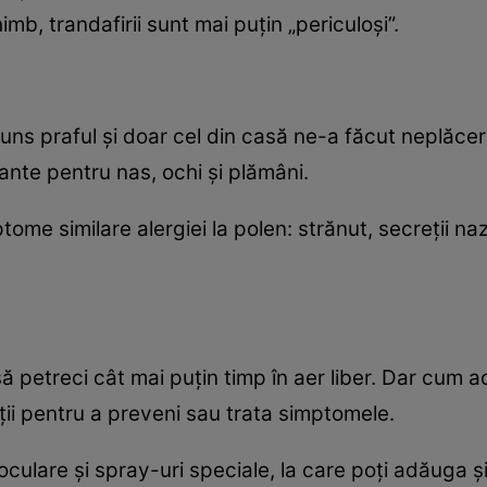
mb, trandafirii sunt mai puţin „periculoşi”.
 praful şi doar cel din casă ne-a făcut neplăcer
itante pentru nas, ochi şi plămâni.
ome similare alergiei la polen: strănut, secreţii naz
i să petreci cât mai puţin timp în aer liber. Dar cum
luţii pentru a preveni sau trata simptomele.
i oculare şi spray-uri speciale, la care poţi adăuga ş