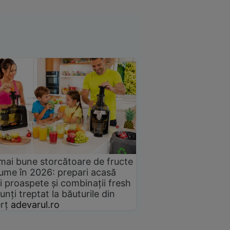
mai bune storcătoare de fructe
gume în 2026: prepari acasă
i proaspete și combinații fresh
unți treptat la băuturile din
rț
adevarul.ro