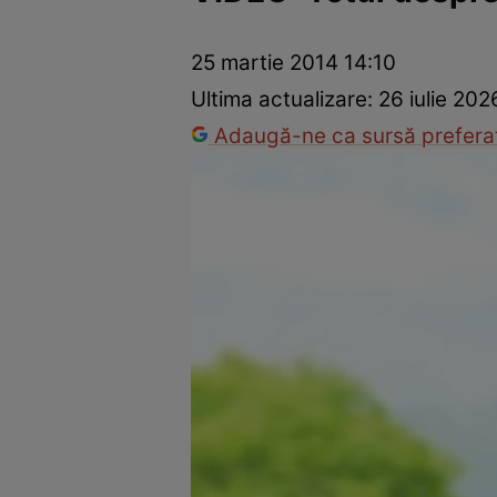
Prevenție și tratament
Remedii naturiste
Medicii răspu
25 martie 2014 14:10
Ultima actualizare:
26 iulie 202
Adaugă-ne ca sursă preferat