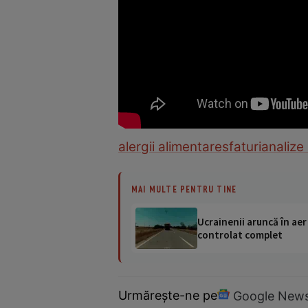
alergii alimentare
sfaturi
analize
MAI MULTE PENTRU TINE
Ucrainenii aruncă în aer
controlat complet
Urmărește-ne pe
Google New