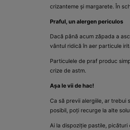
crizanteme şi margarete. În schi
Praful, un alergen periculos
Dacă până acum zăpada a ascuns
vântul ridică în aer particule ir
Particulele de praf produc simpt
crize de astm.
Aşa le vii de hac!
Ca să previi alergiile, ar trebu
posibil, poţi recurge la alte so
Ai la dispoziţie pastile, picătur