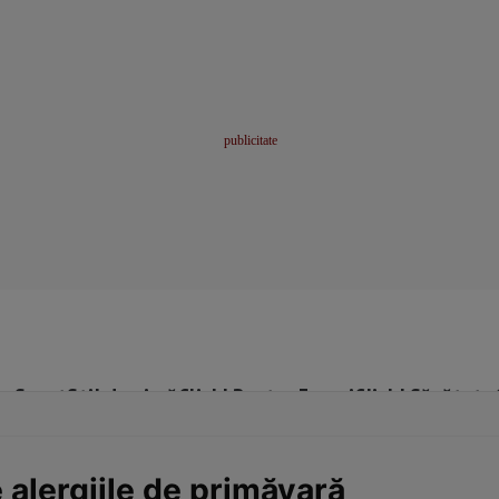
me
Sport
Stil de viață
Click! Pentru Femei
Click! Sănătate
 alergiile de primăvară