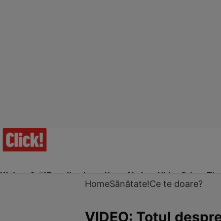
Ultima Oră!
Trending
Actualitate
Vedete
Video
Prime Ti
Home
Sănătate!
Ce te doare?
VIDEO: Totul despre