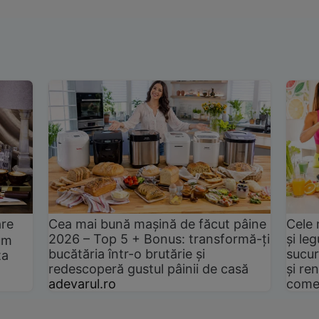
are
Cea mai bună mașină de făcut pâine
Cele 
2026 – Top 5 + Bonus: transformă-ți
și le
um
bucătăria într-o brutărie și
sucur
ta
redescoperă gustul pâinii de casă
și ren
adevarul.ro
come