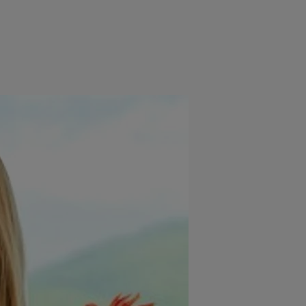
e
Psiho