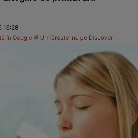
nd
Viața sexuală
Specialiști
Ce te doare?
Wellness
Famili
6 16:28
ă în Google
Urmărește-ne pe Discover