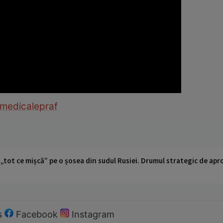
 medicale
praf
 „tot ce mișcă” pe o șosea din sudul Rusiei. Drumul strategic de ap
s
Facebook
Instagram