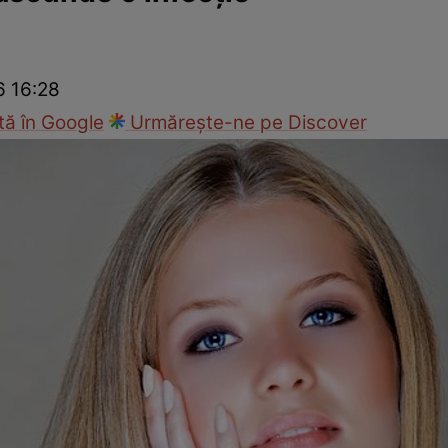
nd
Viața sexuală
Specialiști
Ce te doare?
Wellness
Famili
6 16:28
ă în Google
Urmărește-ne pe Discover