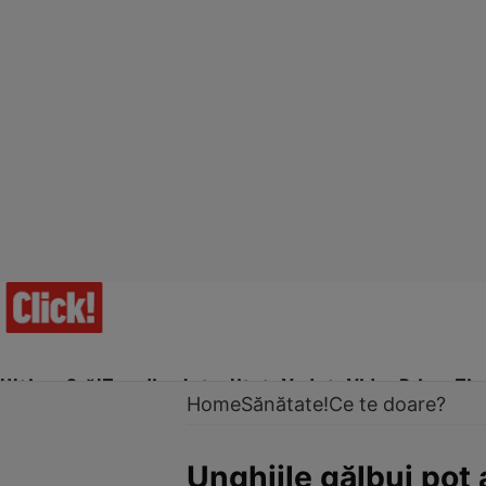
Ultima Oră!
Trending
Actualitate
Vedete
Video
Prime Ti
Home
Sănătate!
Ce te doare?
Unghiile gălbui pot