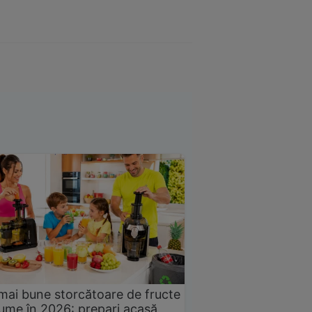
mai bune storcătoare de fructe
gume în 2026: prepari acasă