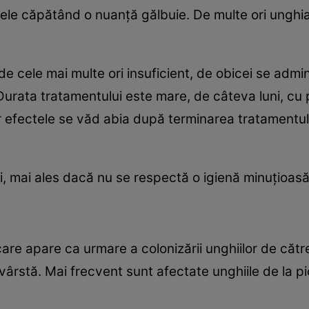
 ele căpătând o nuanţă gălbuie. De multe ori unghia
 de cele mai multe ori insuficient, de obicei se ad
Durata tratamentului este mare, de câteva luni, cu 
r efectele se văd abia după terminarea tratamentulu
i, mai ales dacă nu se respectă o igienă minuţioasă a
re apare ca urmare a colonizării unghiilor de către 
vârstă. Mai frecvent sunt afectate unghiile de la pi