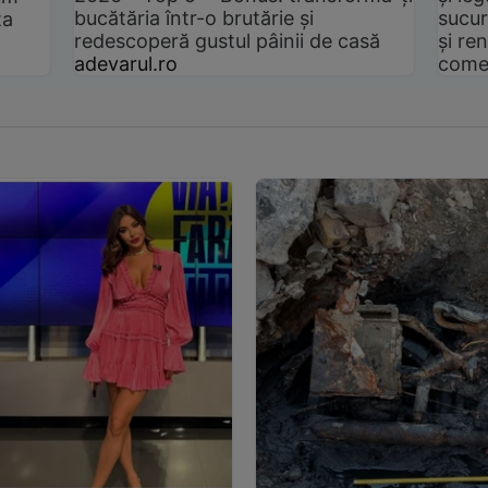
bucătăria într-o brutărie și
sucur
ta
redescoperă gustul pâinii de casă
și ren
adevarul.ro
come