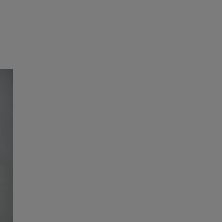
e
Psiho