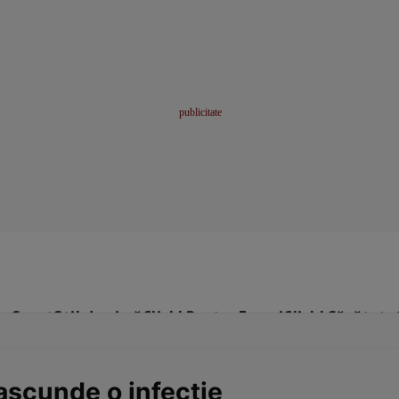
me
Sport
Stil de viață
Click! Pentru Femei
Click! Sănătate
 ascunde o infecţie