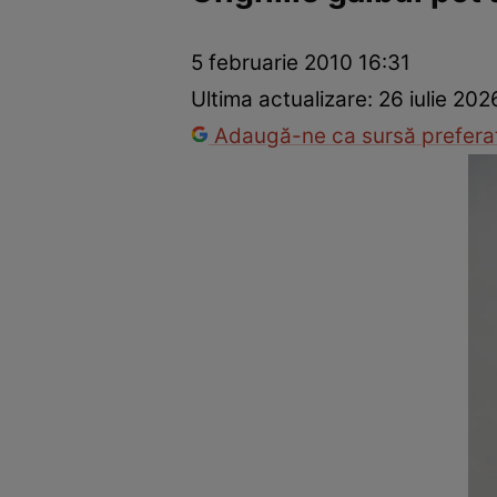
Prevenție și tratament
Remedii naturiste
Medicii răspu
5 februarie 2010 16:31
Ultima actualizare:
26 iulie 202
Adaugă-ne ca sursă preferat