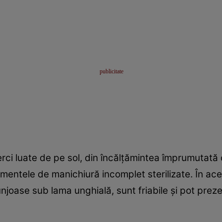
erci luate de pe sol, din încălţămintea împrumutată 
mentele de manichiură incomplet sterilizate. În acest
joase sub lama unghială, sunt friabile şi pot preze