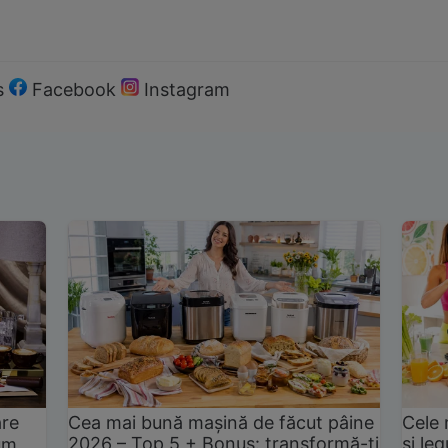
s
Facebook
Instagram
are
Cea mai bună mașină de făcut pâine
Cele 
2026 – Top 5 + Bonus: transformă-ți
și le
um