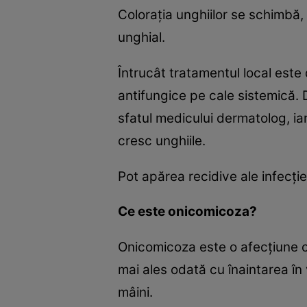
Coloraţia unghiilor se schimbă,
unghial.
Întrucât tratamentul local este
antifungice pe cale sistemică. 
sfatul medicului dermatolog, ia
cresc unghiile.
Pot apărea recidive ale infecţie
Ce este onicomicoza?
Onicomicoza este o afecţiune ca
mai ales odată cu înaintarea în 
mâini.