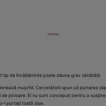
st tip de încălţăminte poate dăuna grav sănătăţii.
ionează muşchii. Cercetătorii spun că purtarea şlap
 de picioare. Ei nu sunt concepuţi pentru a susţine
-i purtaţi toată ziua.