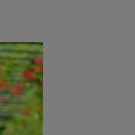
e
Psiho