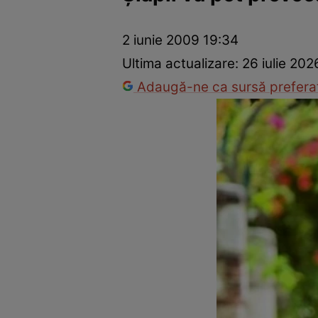
Prevenție și tratament
Remedii naturiste
Medicii răspu
2 iunie 2009 19:34
Ultima actualizare:
26 iulie 202
Adaugă-ne ca sursă preferat