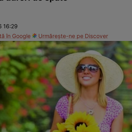
nd
Viața sexuală
Specialiști
Ce te doare?
Wellness
Famili
6 16:29
ă în Google
Urmărește-ne pe Discover