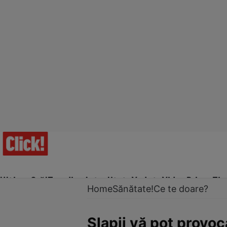
Ultima Oră!
Trending
Actualitate
Vedete
Video
Prime Ti
Home
Sănătate!
Ce te doare?
Şlapii vă pot provoc