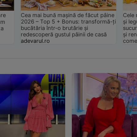
are
Cea mai bună mașină de făcut pâine
Cele 
2026 – Top 5 + Bonus: transformă-ți
și le
um
bucătăria într-o brutărie și
sucur
ta
redescoperă gustul pâinii de casă
și ren
adevarul.ro
come