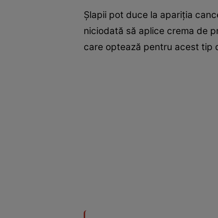
Şlapii pot duce la apariţia can
niciodată să aplice crema de pr
care optează pentru acest tip de