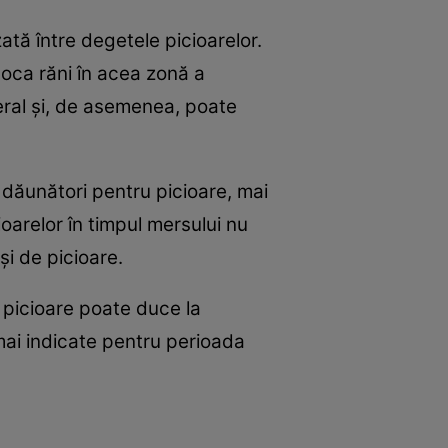
ată între degetele picioarelor.
voca răni în acea zonă a
ateral şi, de asemenea, poate
t dăunători pentru picioare, mai
oarelor în timpul mersului nu
şi de picioare.
 picioare poate duce la
mai indicate pentru perioada