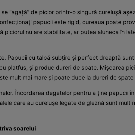
i se “agaţă” de picior printr-o singură cureluşă aşez
onfecţionaţi papucii este rigid, cureaua poate pro
că piciorul nu are stabilitate, ar putea aluneca în l
ate. Papucii cu talpă subţire şi perfect dreaptă sun
cu platfus, şi produc dureri de spate. Mişcarea pici
ste mult mai mare şi poate duce la dureri de spate 
elor. Încordarea degetelor pentru a ţine papucii în
alele care au cureluşe legate de gleznă sunt mult 
triva soarelui