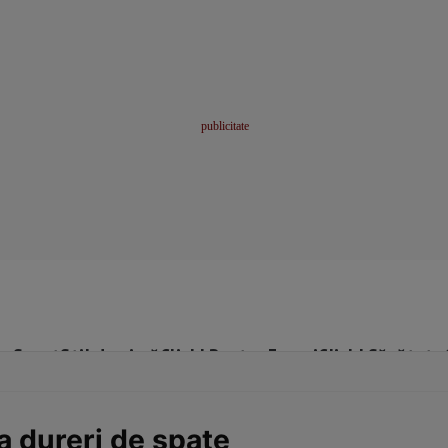
me
Sport
Stil de viață
Click! Pentru Femei
Click! Sănătate
a dureri de spate