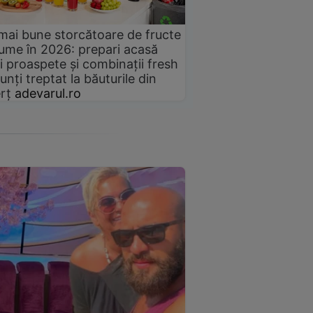
mai bune storcătoare de fructe
gume în 2026: prepari acasă
i proaspete și combinații fresh
unți treptat la băuturile din
rț
adevarul.ro