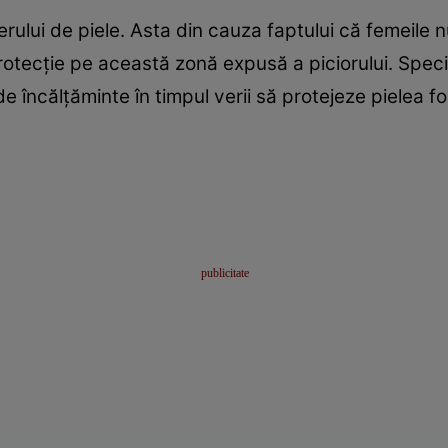
cerului de piele. Asta din cauza faptului că femeil
otecţie pe această zonă expusă a piciorului. Speci
 încălţăminte în timpul verii să protejeze pielea foa