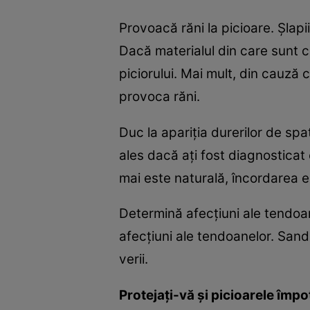
Provoacă răni la picioare. Şlapi
Dacă materialul din care sunt c
piciorului. Mai mult, din cauză 
provoca răni.
Duc la apariţia durerilor de sp
ales dacă aţi fost diagnosticat 
mai este naturală, încordarea e
Determină afecţiuni ale tendoan
afecţiuni ale tendoanelor. Sand
verii.
Protejaţi-vă şi picioarele împo