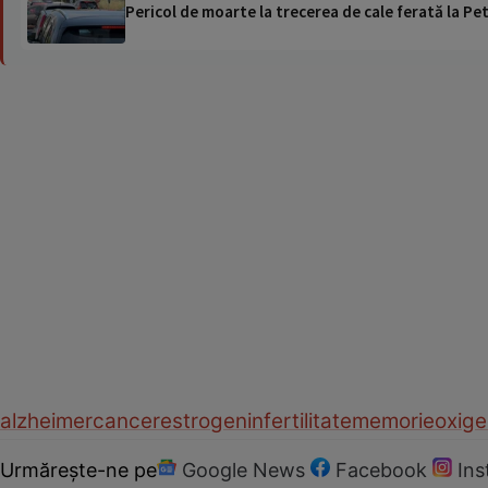
Pericol de moarte la trecerea de cale ferată la Pet
alzheimer
cancer
estrogen
infertilitate
memorie
oxig
Urmărește-ne pe
Google News
Facebook
In