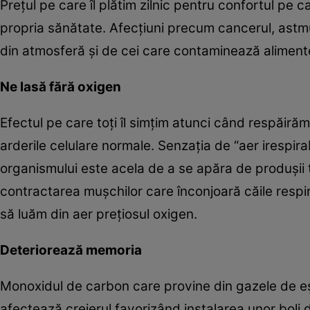
Preţul pe care îl plătim zilnic pentru confortul pe c
propria sănătate. Afecţiuni precum cancerul, astmu
din atmosferă şi de cei care contaminează aliment
Ne lasă fără oxigen
Efectul pe care toţi îl simţim atunci când respăirăm
arderile celulare normale. Senzaţia de “aer irespirabi
organismului este acela de a se apăra de produşii
contractarea muşchilor care înconjoară căile respira
să luăm din aer preţiosul oxigen.
Deteriorează memoria
Monoxidul de carbon care provine din gazele de eş
afectează creierul favorizând instalarea unor boli