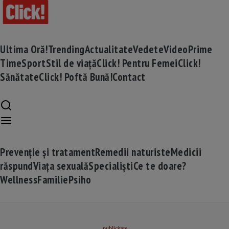
Ultima Oră!
Trending
Actualitate
Vedete
Video
Prime
Time
Sport
Stil de viață
Click! Pentru Femei
Click!
Sănătate
Click! Poftă Bună!
Contact
Prevenție și tratament
Remedii naturiste
Medicii
răspund
Viața sexuală
Specialiști
Ce te doare?
Wellness
Familie
Psiho