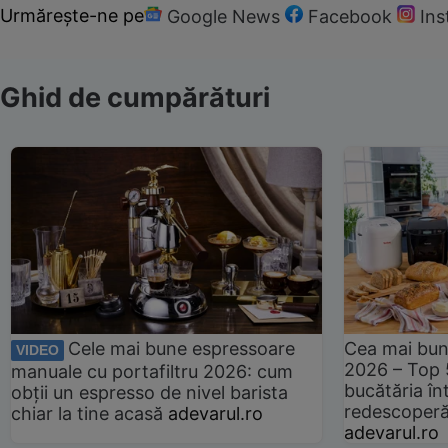
Urmărește-ne pe
Google News
Facebook
In
Ghid de cumpărături
Cele mai bune espressoare
Cea mai bun
VIDEO
2026 – Top 
manuale cu portafiltru 2026: cum
bucătăria înt
obții un espresso de nivel barista
redescoperă 
chiar la tine acasă
adevarul.ro
adevarul.ro