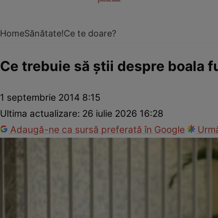
Home
Sănătate!
Ce te doare?
Ce trebuie să ştii despre boala 
1 septembrie 2014 8:15
Ultima actualizare:
26 iulie 2026 16:28
Adaugă-ne ca sursă preferată în Google
Urmă