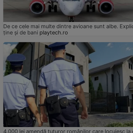
De ce cele mai multe dintre avioane sunt albe. Expli
ține și de bani
playtech.ro
4.000 lei amendă tuturor românilor care locuiesc la