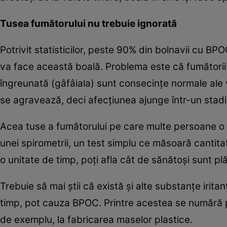
Tusea fumătorului nu trebuie ignorată
Potrivit statisticilor, peste 90% din bolnavii cu BP
va face această boală. Problema este că fumătorii c
îngreunată (gâfâiala) sunt consecinţe normale ale 
se agravează, deci afecţiunea ajunge într-un stadi
Acea tuse a fumătorului pe care multe persoane o 
unei spirometrii, un test simplu ce măsoară cantita
o unitate de timp, poţi afla cât de sănătoşi sunt p
Trebuie să mai ştii că există şi alte substanţe irit
timp, pot cauza BPOC. Printre acestea se numără pra
de exemplu, la fabricarea maselor plastice.