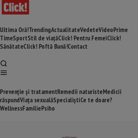
Ultima Oră!
Trending
Actualitate
Vedete
Video
Prime
Time
Sport
Stil de viață
Click! Pentru Femei
Click!
Sănătate
Click! Poftă Bună!
Contact
Prevenție și tratament
Remedii naturiste
Medicii
răspund
Viața sexuală
Specialiști
Ce te doare?
Wellness
Familie
Psiho