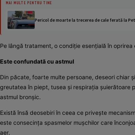
MAI MULTE PENTRU TINE
Pericol de moarte la trecerea de cale ferată la Pet
Pe lângă tratament, o condiţie esenţială în oprirea e
Este confundată cu astmul
Din păcate, foarte multe persoane, deseori chiar ş
greutatea în piept, tusea şi respiraţia şuierătoare 
astmul bronşic.
Există însă deosebiri în ceea ce priveşte mecanism
este consecinţa spasmelor muşchilor care înconjoar
aer.