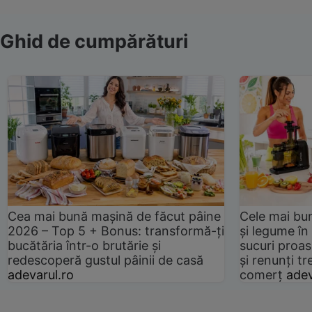
Ghid de cumpărături
Cea mai bună mașină de făcut pâine
Cele mai bu
2026 – Top 5 + Bonus: transformă-ți
și legume în
bucătăria într-o brutărie și
sucuri proas
redescoperă gustul pâinii de casă
și renunți tr
adevarul.ro
comerț
adev