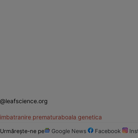
@leafscience.org
imbatranire prematura
boala genetica
Urmărește-ne pe
Google News
Facebook
In