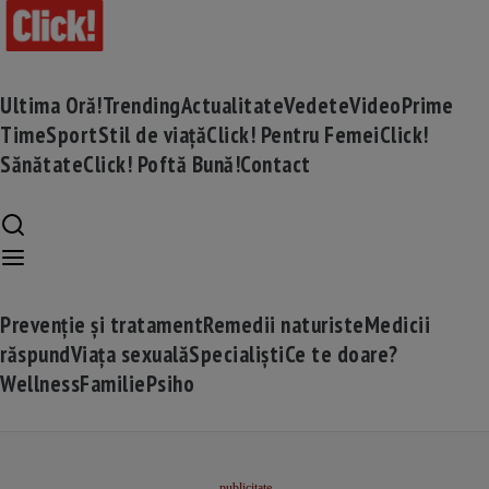
Ultima Oră!
Trending
Actualitate
Vedete
Video
Prime
Time
Sport
Stil de viață
Click! Pentru Femei
Click!
Sănătate
Click! Poftă Bună!
Contact
Prevenție și tratament
Remedii naturiste
Medicii
răspund
Viața sexuală
Specialiști
Ce te doare?
Wellness
Familie
Psiho