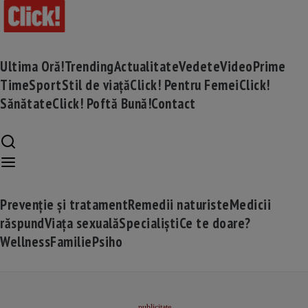
Ultima Oră!
Trending
Actualitate
Vedete
Video
Prime
Time
Sport
Stil de viață
Click! Pentru Femei
Click!
Sănătate
Click! Poftă Bună!
Contact
Prevenție și tratament
Remedii naturiste
Medicii
răspund
Viața sexuală
Specialiști
Ce te doare?
Wellness
Familie
Psiho