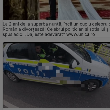
La 2 ani de la superba nuntă, încă un cuplu celebru 
România divorțează! Celebrul politician și soția lui ș
spus adio! „Da, este adevărat”
www.unica.ro