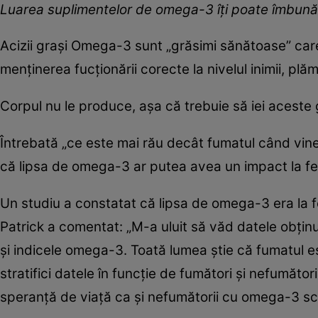
Luarea suplimentelor de omega-3 îți poate îmbunăt
Acizii grași Omega-3 sunt „grăsimi sănătoase” care
menținerea fucționării corecte la nivelul inimii, plă
Corpul nu le produce, așa că trebuie să iei aceste 
Întrebată „ce este mai rău decât fumatul când vine
că lipsa de omega-3 ar putea avea un impact la fel
Un studiu a constatat că lipsa de omega-3 era la f
Patrick a comentat: „M-a uluit să văd datele obținu
și indicele omega-3. Toată lumea știe că fumatul es
stratifici datele în funcție de fumători și nefumăto
speranță de viață ca și nefumătorii cu omega-3 scăz