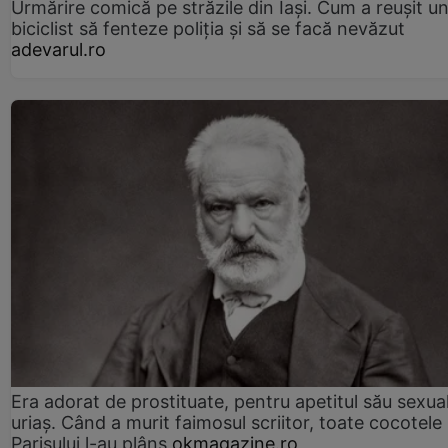
Urmărire comică pe străzile din Iași. Cum a reușit u
biciclist să fenteze poliția și să se facă nevăzut
adevarul.ro
Era adorat de prostituate, pentru apetitul său sexua
uriaș. Când a murit faimosul scriitor, toate cocotele
Parisului l-au plâns
okmagazine.ro