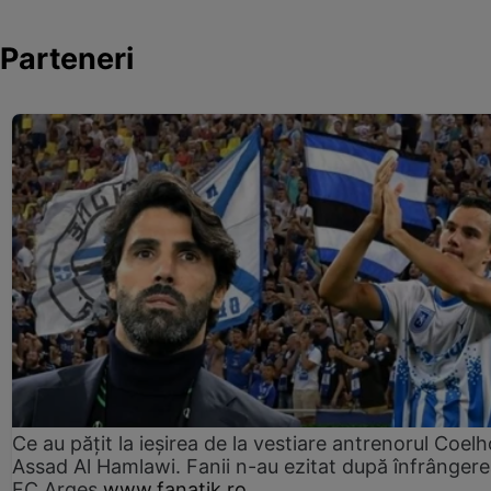
Parteneri
Ce au pățit la ieșirea de la vestiare antrenorul Coelh
Assad Al Hamlawi. Fanii n-au ezitat după înfrângere
FC Argeș
www.fanatik.ro