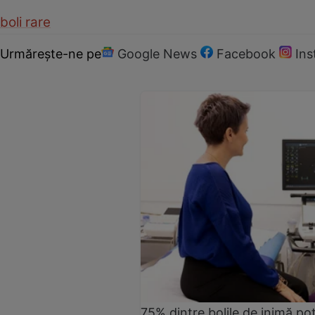
boli rare
Urmărește-ne pe
Google News
Facebook
In
75% dintre bolile de inimă pot