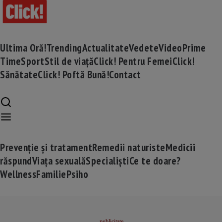
Ultima Oră!
Trending
Actualitate
Vedete
Video
Prime
Time
Sport
Stil de viață
Click! Pentru Femei
Click!
Sănătate
Click! Poftă Bună!
Contact
Prevenție și tratament
Remedii naturiste
Medicii
răspund
Viața sexuală
Specialiști
Ce te doare?
Wellness
Familie
Psiho