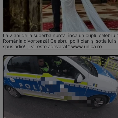
La 2 ani de la superba nuntă, încă un cuplu celebru 
România divorțează! Celebrul politician și soția lui ș
spus adio! „Da, este adevărat”
www.unica.ro