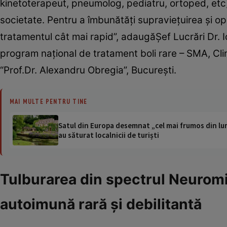
kinetoterapeut, pneumolog, pediatru, ortoped, etc) 
societate. Pentru a îmbunătăţi supravieţuirea şi o
tratamentul cât mai rapid”, adaugăŞef Lucrări Dr.
program naţional de tratament boli rare – SMA, Clini
“Prof.Dr. Alexandru Obregia”, Bucureşti.
MAI MULTE PENTRU TINE
Satul din Europa desemnat „cel mai frumos din lum
au săturat localnicii de turiști
Tulburarea din spectrul Neuromi
autoimună rară şi debilitantă