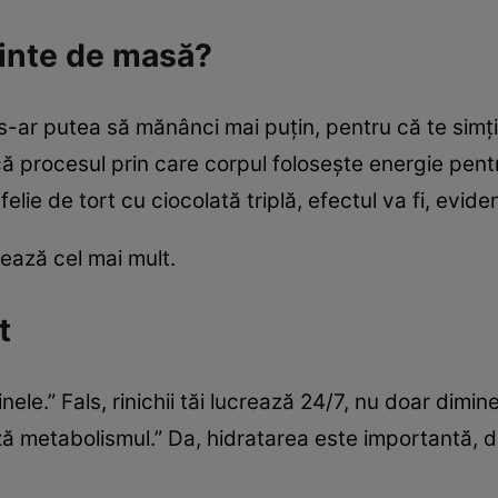
ainte de masă?
s-ar putea să mănânci mai puțin, pentru că te simț
 procesul prin care corpul folosește energie pentru 
ie de tort cu ciocolată triplă, efectul va fi, evide
ează cel mai mult.
t
ele.” Fals, rinichii tăi lucrează 24/7, nu doar dimin
ă metabolismul.” Da, hidratarea este importantă, 