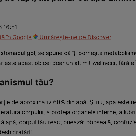
nd
Viața sexuală
Specialiști
Ce te doare?
Wellness
Famili
6 16:51
ă în Google
Urmărește-ne pe Discover
tomacul gol, se spune că îți pornește metabolismul, 
 este acest obicei doar un alt mit wellness, fără ef
ganismul tău?
orție de aproximativ 60% din apă. Și nu, apa este 
eratura corpului, a proteja organele interne, a lubrifi
tă apă, corpul tău reacționează: oboseală, confuzi
eshidratării.