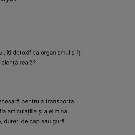
e
Psiho
îți detoxifică organismul și îți
iciență reală?
necesară pentru a transporta
a articulațiile și a elimina
e, dureri de cap sau gură