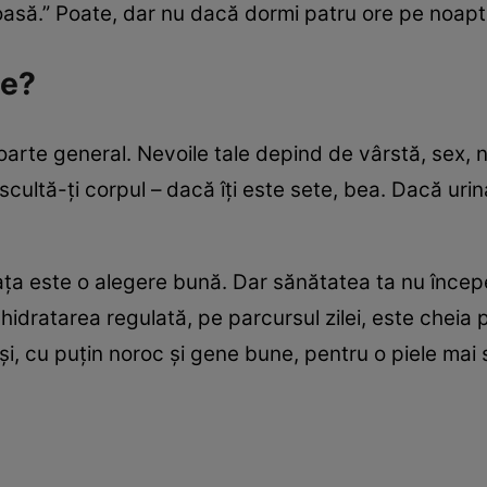
asă.” Poate, dar nu dacă dormi patru ore pe noapt
ie?
oarte general. Nevoile tale depind de vârstă, sex, ni
ultă-ți corpul – dacă îți este sete, bea. Dacă urina
ța este o alegere bună. Dar sănătatea ta nu începe 
hidratarea regulată, pe parcursul zilei, este cheia 
i, cu puțin noroc și gene bune, pentru o piele mai