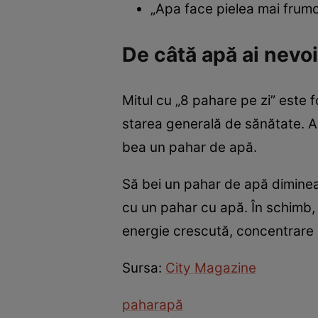
„Apa face pielea mai frumo
De câtă apă ai nevo
Mitul cu „8 pahare pe zi” este f
starea generală de sănătate. Asc
bea un pahar de apă.
Să bei un pahar de apă diminea
cu un pahar cu apă. În schimb, 
energie crescută, concentrare ș
Sursa:
City Magazine
pahar
apă