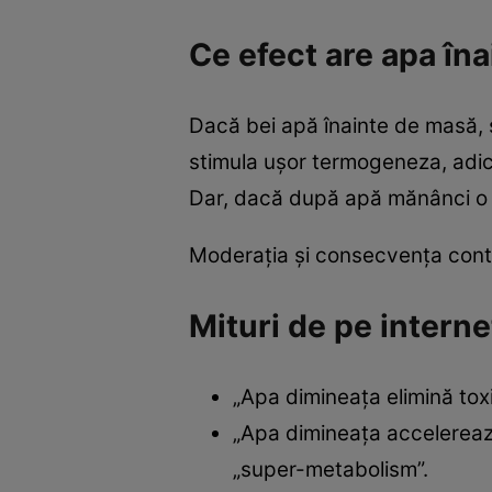
Ce efect are apa în
Dacă bei apă înainte de masă, 
stimula ușor termogeneza, adică
Dar, dacă după apă mănânci o fel
Moderația și consecvența cont
Mituri de pe interne
„Apa dimineața elimină toxin
„Apa dimineața accelereaz
„super-metabolism”.