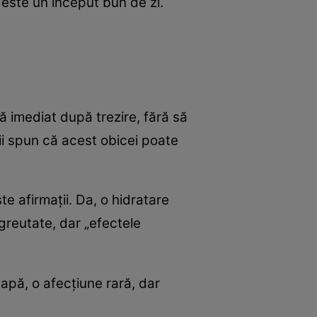
 este un început bun de zi.
ă imediat după trezire, fără să
ii spun că acest obicei poate
te afirmații. Da, o hidratare
greutate, dar „efectele
apă, o afecțiune rară, dar