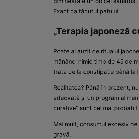
dimineața e un obicei sănătos, 
Exact ca făcutul patului.
„Terapia japoneză c
Poate ai auzit de ritualul japo
mănânci nimic timp de 45 de min
trata de la constipație până la
Realitatea? Până în prezent, nu 
adecvată și un program alimenta
curative” sunt cel mai probabil
Mai mult, consumul excesiv de a
gravă.