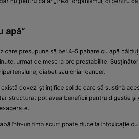
dar nu pentru că ar „trezi” organismul, ci pentru că
u apă”
nez care presupune să bei 4–5 pahare cu apă călduț
ute, urmat de mese la ore prestabilite. Susținător
 hipertensiune, diabet sau chiar cancer.
există dovezi științifice solide care să susțină aces
r structurat pot avea beneficii pentru digestie și 
 exagerate.
pă într-un timp scurt poate duce la intoxicație cu 