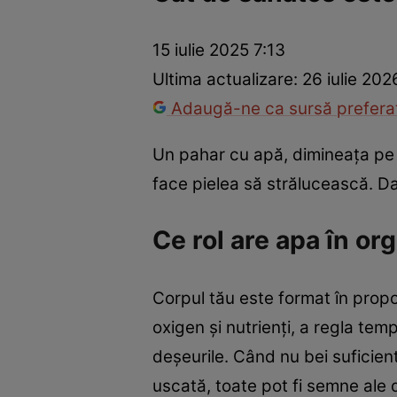
Prevenție și tratament
Remedii naturiste
Medicii răspu
15 iulie 2025 7:13
Ultima actualizare:
26 iulie 202
Adaugă-ne ca sursă preferat
Un pahar cu apă, dimineața pe s
face pielea să strălucească. Dar
Ce rol are apa în or
Corpul tău este format în prop
oxigen și nutrienți, a regla temp
deșeurile. Când nu bei suficien
uscată, toate pot fi semne ale d