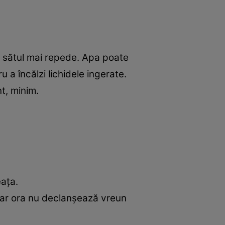
i sătul mai repede. Apa poate
a încălzi lichidele ingerate.
nt, minim.
eața.
dar ora nu declanșează vreun