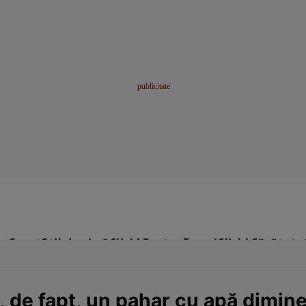
me
Sport
Stil de viață
Click! Pentru Femei
Click! Sănătate
, de fapt, un pahar cu apă dimin