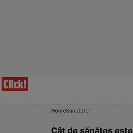
Ultima Oră!
Trending
Actualitate
Vedete
Video
Prime Ti
Home
Sănătate!
Cât de sănătos este