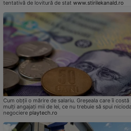
tentativă de lovitură de stat
www.stirilekanald.ro
Cum obții o mărire de salariu. Greșeala care îi costă
mulți angajați mii de lei, ce nu trebuie să spui nicioda
negociere
playtech.ro