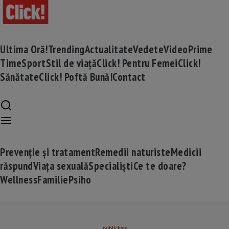
Ultima Oră!
Trending
Actualitate
Vedete
Video
Prime
Time
Sport
Stil de viață
Click! Pentru Femei
Click!
Sănătate
Click! Poftă Bună!
Contact
Prevenție și tratament
Remedii naturiste
Medicii
răspund
Viața sexuală
Specialiști
Ce te doare?
Wellness
Familie
Psiho