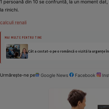
1 persoană din 10 se confruntă, la un moment dat, 
la rinichi.
calculi renali
MAI MULTE PENTRU TINE
Cât a costat-o pe o româncă o vizită la urgențe în
Urmărește-ne pe
Google News
Facebook
In