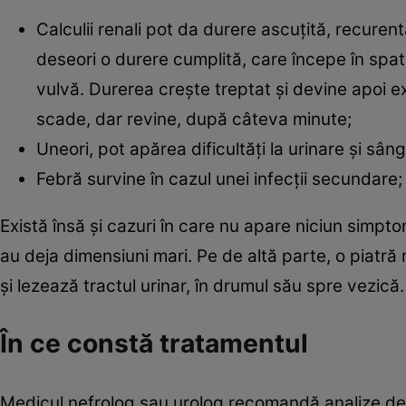
Calculii renali pot da durere ascuţită, recure
deseori o durere cumplită, care începe în spa
vulvă. Durerea creşte treptat şi devine apoi e
scade, dar revine, după câteva minute;
Uneori, pot apărea dificultăţi la urinare şi sâng
Febră survine în cazul unei infecţii secundare;
Există însă şi cazuri în care nu apare niciun simpt
au deja dimensiuni mari. Pe de altă parte, o piatr
şi lezează tractul urinar, în drumul său spre vezică.
În ce constă tratamentul
Medicul nefrolog sau urolog recomandă analize de