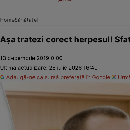
Home
Sănătate!
Aşa tratezi corect herpesul! Sfa
13 decembrie 2019 0:00
Ultima actualizare:
26 iulie 2026 16:40
Adaugă-ne ca sursă preferată în Google
Urmă