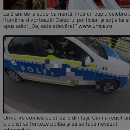
La 2 ani de la superba nuntă, încă un cuplu celebru 
România divorțează! Celebrul politician și soția lui ș
spus adio! „Da, este adevărat”
www.unica.ro
Urmărire comică pe străzile din Iași. Cum a reușit u
biciclist să fenteze poliția și să se facă nevăzut
adevarul.ro