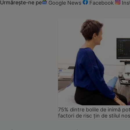
Urmărește-ne pe
Google News
Facebook
In
75% dintre bolile de inimă pot
factori de risc țin de stilul no