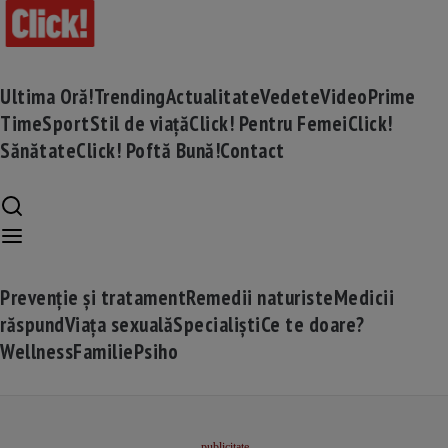
Ultima Oră!
Trending
Actualitate
Vedete
Video
Prime
Time
Sport
Stil de viață
Click! Pentru Femei
Click!
Sănătate
Click! Poftă Bună!
Contact
Prevenție și tratament
Remedii naturiste
Medicii
răspund
Viața sexuală
Specialiști
Ce te doare?
Wellness
Familie
Psiho