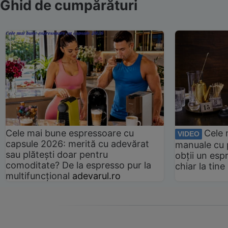
Ghid de cumpărături
Cele mai bune espressoare cu
Cele 
VIDEO
capsule 2026: merită cu adevărat
manuale cu 
sau plătești doar pentru
obții un esp
comoditate? De la espresso pur la
chiar la tin
multifuncțional
adevarul.ro