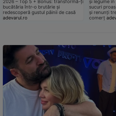
2026 – Top 5 + Bonus: transformă-ți
și legume în
bucătăria într-o brutărie și
sucuri proas
redescoperă gustul pâinii de casă
și renunți tr
adevarul.ro
comerț
adev