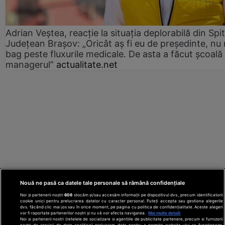
Adrian Veștea, reacție la situația deplorabilă din Spit
Județean Brașov: „Oricât aș fi eu de președinte, nu
bag peste fluxurile medicale. De asta a făcut școală
managerul”
actualitate.net
Nouă ne pasă ca datele tale personale să rămână confidențiale
Noi și partenerii noștri
606
stocăm și/sau accesăm informații pe dispozitivul dvs., precum identificatorii
cookie unici pentru prelucrarea datelor cu caracter personal. Puteți accepta sau gestiona alegerile
dvs. făcând clic mai jos sau în orice moment, pe pagina cu politica de confidențialitate. Aceste alegeri
vor fi raportate partenerilor noștri și nu vă vor afecta navigarea.
Mai multe detalii
Noi si partenerii nostri (retelele de socializare si agentiile de publicitate partenere, precum si furnizorii
nostri de servicii de date analitice) prelucram date pentru a permite website-ului sa functioneze,