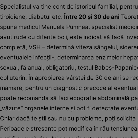
Specialistul va ţine cont de istoricul familial, pentr
tiroidiene, diabetul etc.
Între 20 şi 30 de ani
Teoreti
spune medicul Manuela Pumnea, specialist medicină i
avut rude cu diferite boli, este indicat să facă inv
completă, VSH – determină viteza sângelui, siderem
eventualele infecţii-, determinarea enzimelor hepatic
sexual, fă anual, obligatoriu, testul Babeş-Papanic
col uterin. În apropierea vârstei de 30 de ani se r
mamare, pentru un diagnostic precoce al eventualel
poate recomanda să faci ecografie abdominală parţ
„văzute“ organele interne şi pot fi detectate even
Chiar dacă te ştii sau nu cu probleme, poţi solicita
Perioadele stresante pot modifica în rău tensiunea a