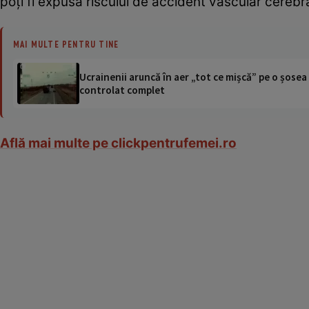
poţi fi expusă riscului de accident vascular cerebral
MAI MULTE PENTRU TINE
Ucrainenii aruncă în aer „tot ce mișcă” pe o șose
controlat complet
Află mai multe pe clickpentrufemei.ro