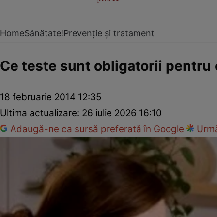
Home
Sănătate!
Prevenție și tratament
Ce teste sunt obligatorii pentru
18 februarie 2014 12:35
Ultima actualizare:
26 iulie 2026 16:10
Adaugă-ne ca sursă preferată în Google
Urmă