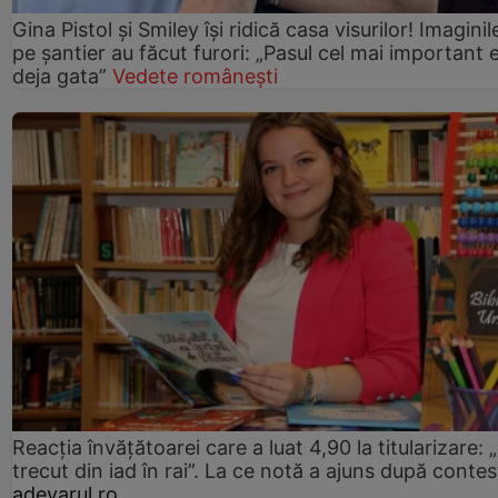
Gina Pistol și Smiley își ridică casa visurilor! Imaginil
pe șantier au făcut furori: „Pasul cel mai important 
deja gata”
Vedete românești
Reacția învățătoarei care a luat 4,90 la titularizare:
trecut din iad în rai”. La ce notă a ajuns după contes
adevarul.ro