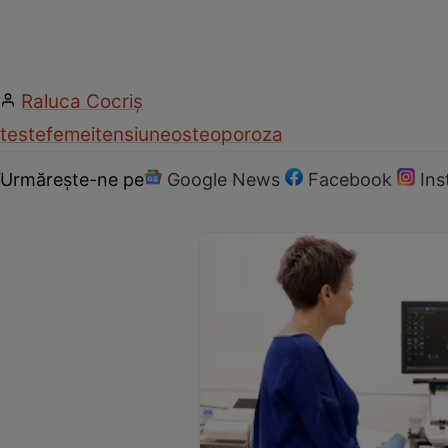
Raluca Cocriş
teste
femei
tensiune
osteoporoza
Urmărește-ne pe
Google News
Facebook
In