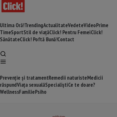
Ultima Oră!
Trending
Actualitate
Vedete
Video
Prime
Time
Sport
Stil de viață
Click! Pentru Femei
Click!
Sănătate
Click! Poftă Bună!
Contact
Prevenție și tratament
Remedii naturiste
Medicii
răspund
Viața sexuală
Specialiști
Ce te doare?
Wellness
Familie
Psiho