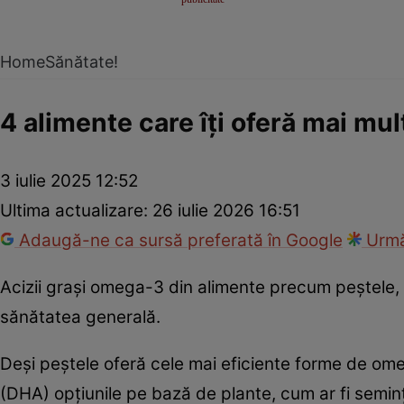
Home
Sănătate!
4 alimente care îți oferă mai m
3 iulie 2025 12:52
Ultima actualizare:
26 iulie 2026 16:51
Adaugă-ne ca sursă preferată în Google
Urmă
Acizii grași omega-3 din alimente precum peștele, se
sănătatea generală.
Deși peștele oferă cele mai eficiente forme de o
(DHA) opțiunile pe bază de plante, cum ar fi semințe