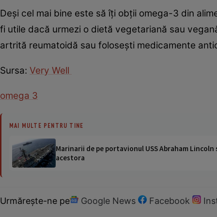
Deși cel mai bine este să îți obții omega-3 din al
fi utile dacă urmezi o dietă vegetariană sau vegană
artrită reumatoidă sau folosești medicamente anti
Sursa:
Very Well
omega 3
MAI MULTE PENTRU TINE
Marinarii de pe portavionul USS Abraham Lincoln su
acestora
Urmărește-ne pe
Google News
Facebook
In