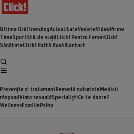
Ultima Oră!
Trending
Actualitate
Vedete
Video
Prime
Time
Sport
Stil de viață
Click! Pentru Femei
Click!
Sănătate
Click! Poftă Bună!
Contact
Prevenție și tratament
Remedii naturiste
Medicii
răspund
Viața sexuală
Specialiști
Ce te doare?
Wellness
Familie
Psiho