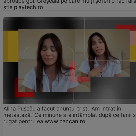
aproape gol. Greșeala pe care mulți șoferi o fac făr
știe
playtech.ro
Alina Pușcău a făcut anunțul trist: 'Am intrat în
metastază.' Ce minune s-a întâmplat după ce fanii 
rugat pentru ea
www.cancan.ro