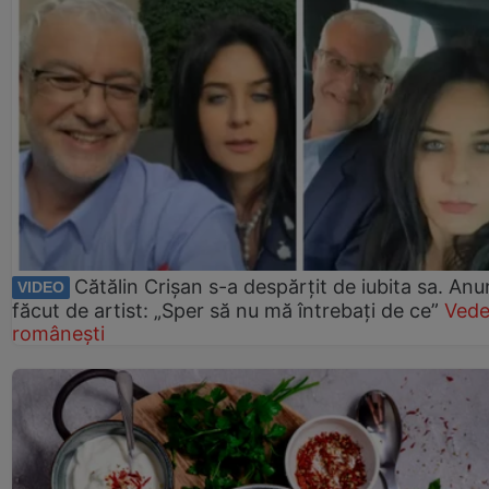
Cătălin Crișan s-a despărțit de iubita sa. Anu
VIDEO
făcut de artist: „Sper să nu mă întrebați de ce”
Vede
românești