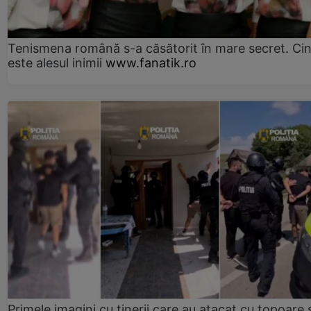
Tenismena română s-a căsătorit în mare secret. Ci
este alesul inimii
www.fanatik.ro
Primele imagini cu tinerii care au atacat cu topoare ș