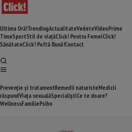
Ultima Oră!
Trending
Actualitate
Vedete
Video
Prime
Time
Sport
Stil de viață
Click! Pentru Femei
Click!
Sănătate
Click! Poftă Bună!
Contact
Prevenție și tratament
Remedii naturiste
Medicii
răspund
Viața sexuală
Specialiști
Ce te doare?
Wellness
Familie
Psiho