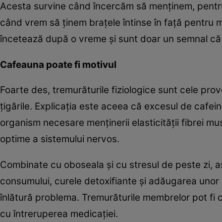
Acesta survine când încercăm să menţinem, pentru 
când vrem să ţinem braţele întinse în faţă pentru
încetează după o vreme şi sunt doar un semnal că 
Cafeauna poate fi motivul
Foarte des, tremurăturile fiziologice sunt cele pr
ţigările. Explicaţia este aceea că excesul de cafein
organism necesare menţinerii elasticităţii fibrei mu
optime a sistemului nervos.
Combinate cu oboseala şi cu stresul de peste zi, as
consumului, curele detoxifiante şi adăugarea unor
înlătură problema. Tremurăturile membrelor pot fi
cu întreruperea medicaţiei.