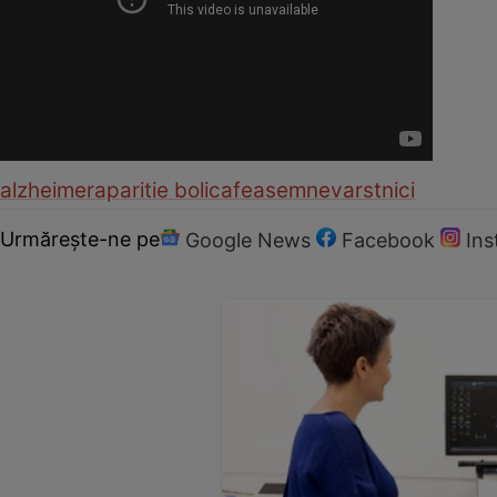
alzheimer
aparitie boli
cafea
semne
varstnici
Urmărește-ne pe
Google News
Facebook
In