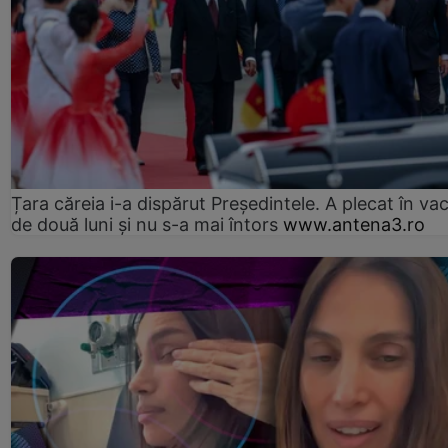
Țara căreia i-a dispărut Președintele. A plecat în va
de două luni și nu s-a mai întors
www.antena3.ro