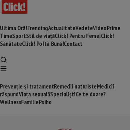
Ultima Oră!
Trending
Actualitate
Vedete
Video
Prime
Time
Sport
Stil de viață
Click! Pentru Femei
Click!
Sănătate
Click! Poftă Bună!
Contact
Prevenție și tratament
Remedii naturiste
Medicii
răspund
Viața sexuală
Specialiști
Ce te doare?
Wellness
Familie
Psiho