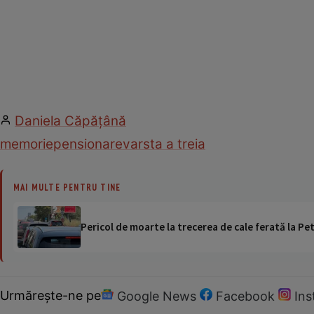
Daniela Căpăţână
memorie
pensionare
varsta a treia
MAI MULTE PENTRU TINE
Pericol de moarte la trecerea de cale ferată la Pet
Urmărește-ne pe
Google News
Facebook
In