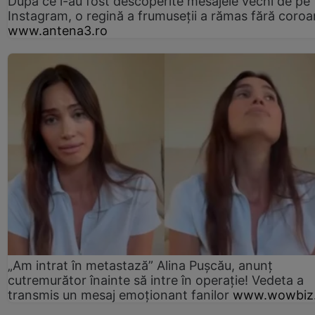
După ce i-au fost descoperite mesajele vechi de pe
Instagram, o regină a frumuseții a rămas fără coro
www.antena3.ro
„Am intrat în metastază” Alina Pușcău, anunț
cutremurător înainte să intre în operație! Vedeta a
transmis un mesaj emoționant fanilor
www.wowbiz.