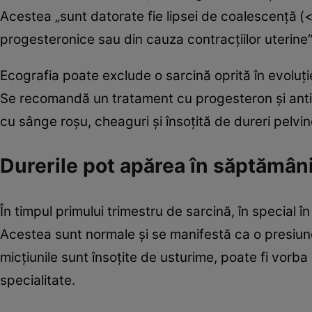
Acestea „sunt datorate fie lipsei de coalescenţă
(<
progesteronice sau din cauza contracţiilor uterine“,
Ecografia poate exclude o sarcină oprită în evoluţ
Se recomandă un tratament cu progesteron şi antis
cu sânge roşu, cheaguri şi însoţită de dureri pelvi
Durerile pot apărea în săptămân
În timpul primului trimestru de sarcină, în special
Acestea sunt normale şi se manifestă ca o presiune 
micţiunile sunt însoţite de usturime, poate fi vorba
specialitate.