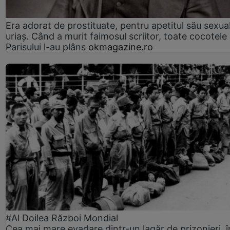
Era adorat de prostituate, pentru apetitul său sexua
uriaș. Când a murit faimosul scriitor, toate cocotele
Parisului l-au plâns
okmagazine.ro
#Al Doilea Război Mondial
Cea mai mare evadare dintr-un lagăr de prizonieri, î