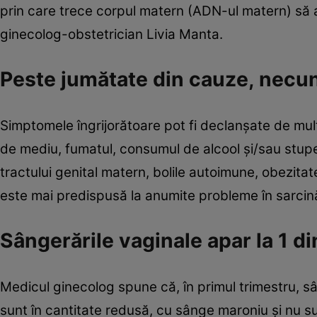
prin care trece corpul matern (ADN-ul matern) să 
ginecolog-obstetrician Livia Manta.
Peste jumătate din cauze, necu
Simptomele îngrijorătoare pot fi declanşate de mulţi
de mediu, fumatul, consumul de alcool şi/sau stupefi
tractului genital matern, bolile autoimune, obezitat
este mai predispusă la anumite probleme în sarcină,
Sângerările vaginale apar la 1 di
Medicul ginecolog spune că, în primul trimestru, s
sunt în cantitate redusă, cu sânge maroniu şi nu su