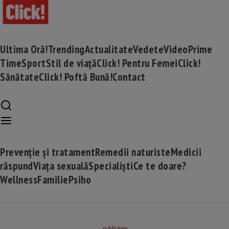
Ultima Oră!
Trending
Actualitate
Vedete
Video
Prime
Time
Sport
Stil de viață
Click! Pentru Femei
Click!
Sănătate
Click! Poftă Bună!
Contact
Prevenție și tratament
Remedii naturiste
Medicii
răspund
Viața sexuală
Specialiști
Ce te doare?
Wellness
Familie
Psiho