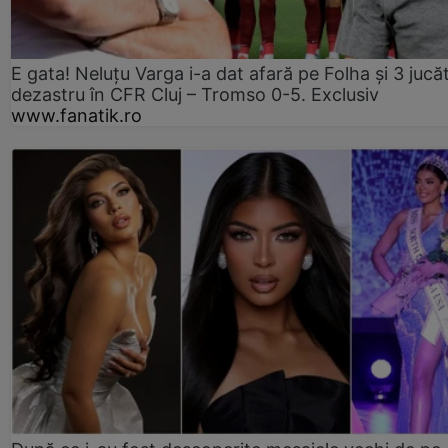
E gata! Neluțu Varga i-a dat afară pe Folha și 3 jucăt
dezastru în CFR Cluj – Tromso 0-5. Exclusiv
www.fanatik.ro