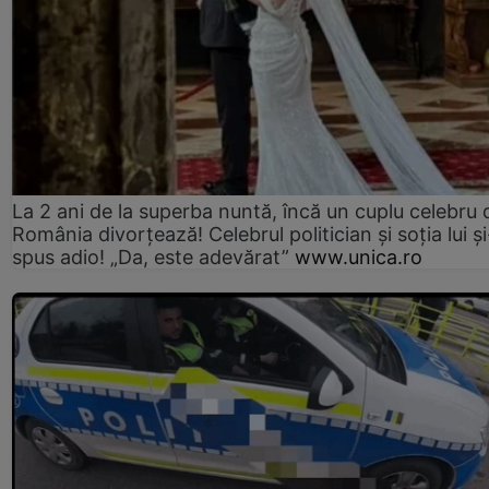
La 2 ani de la superba nuntă, încă un cuplu celebru 
România divorțează! Celebrul politician și soția lui ș
spus adio! „Da, este adevărat”
www.unica.ro