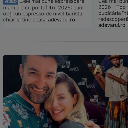
Cele mai bune espressoare
Cea mai bun
VIDEO
2026 – Top 
manuale cu portafiltru 2026: cum
bucătăria înt
obții un espresso de nivel barista
redescoperă 
chiar la tine acasă
adevarul.ro
adevarul.ro