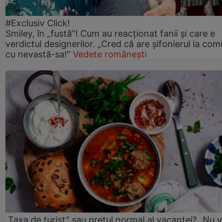
#Exclusiv Click!
Smiley, în „fustă”! Cum au reacționat fanii și care e
verdictul designerilor. „Cred că are șifonierul la co
cu nevastă-sa!”
Vedete românești
„Taxa de turist” sau prețul normal al vacanței? „Nu 