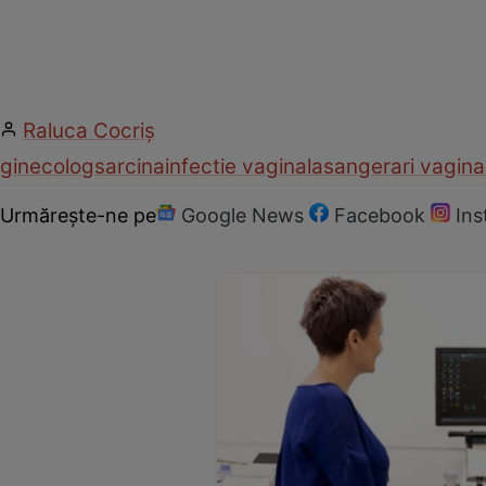
Raluca Cocriş
ginecolog
sarcina
infectie vaginala
sangerari vagina
Urmărește-ne pe
Google News
Facebook
In