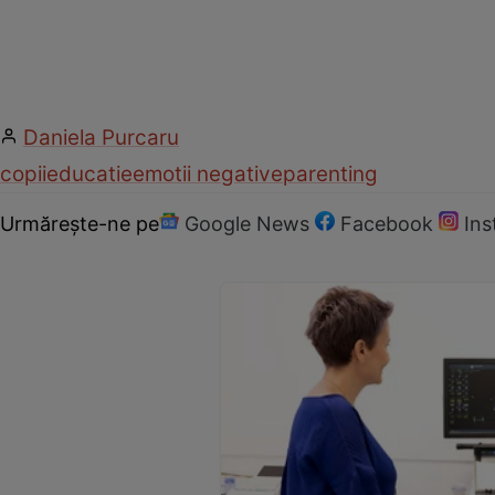
Daniela Purcaru
copii
educatie
emotii negative
parenting
Urmărește-ne pe
Google News
Facebook
In