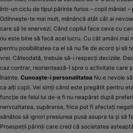
într-un ciclu de tipul părinte furios – copil mâniat 
Odihneşte-te mai mult, mănâncă atât cât ai nevoie, a
care să te enervezi. Când copilul face ceva cu care
nu este bine să facă acel lucru. Cu cât amâni mai mu
pentru posibilitatea ca el să nu fie de acord şi să
vrei. Câteodată, trebuie să-i respecţi deciziile. D
caz contrar, reorientează-l spre o activitate care şt
înainte.
Cunoaşte-i personalitatea
Nu e nevoie să t
ca alţi copii. Vei simţi când este pregătit pentru et
funcţie de felul lui de-a fi nu neapărat după preferi
nervozitatea, supărarea, frica pot fi afectaţi negat
sănătos să ignori presiunea pusă asupra ta şi să fac
Proaspeţii părinţi care cred că societatea aşteaptă 