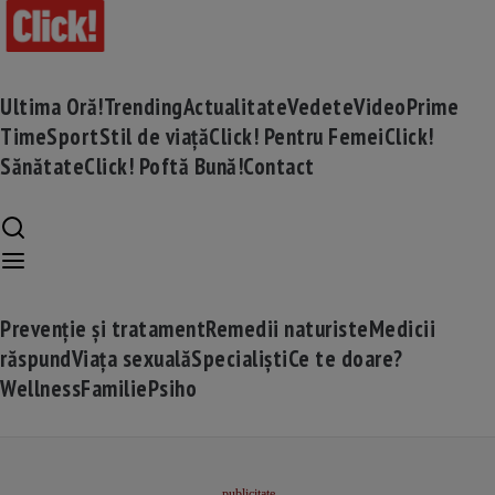
Ultima Oră!
Trending
Actualitate
Vedete
Video
Prime
Time
Sport
Stil de viață
Click! Pentru Femei
Click!
Sănătate
Click! Poftă Bună!
Contact
Prevenție și tratament
Remedii naturiste
Medicii
răspund
Viața sexuală
Specialiști
Ce te doare?
Wellness
Familie
Psiho