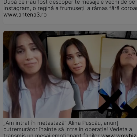
După ce i-au fost descoperite mesajele vechi de pe
Instagram, o regină a frumuseții a rămas fără coro
www.antena3.ro
„Am intrat în metastază” Alina Pușcău, anunț
cutremurător înainte să intre în operație! Vedeta a
transmis un mesaj emoționant fanilor
www.wowbiz.