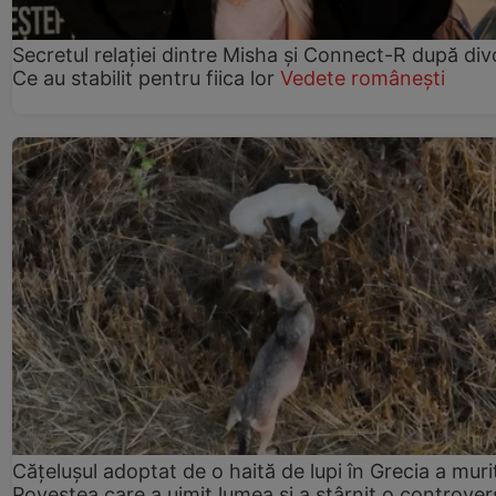
Secretul relației dintre Misha și Connect-R după div
Ce au stabilit pentru fiica lor
Vedete românești
Cățelușul adoptat de o haită de lupi în Grecia a muri
Povestea care a uimit lumea și a stârnit o controver