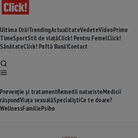
Ultima Oră!
Trending
Actualitate
Vedete
Video
Prime
Time
Sport
Stil de viață
Click! Pentru Femei
Click!
Sănătate
Click! Poftă Bună!
Contact
Prevenție și tratament
Remedii naturiste
Medicii
răspund
Viața sexuală
Specialiști
Ce te doare?
Wellness
Familie
Psiho