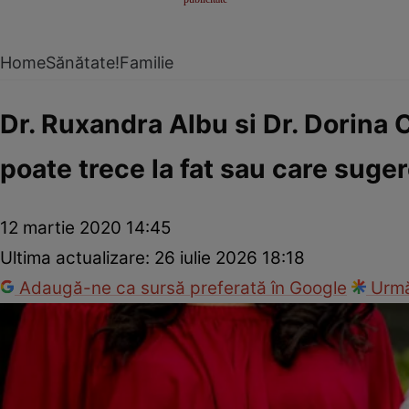
Home
Sănătate!
Familie
Dr. Ruxandra Albu si Dr. Dorina 
poate trece la fat sau care suge
12 martie 2020 14:45
Ultima actualizare:
26 iulie 2026 18:18
Adaugă-ne ca sursă preferată în Google
Urmă