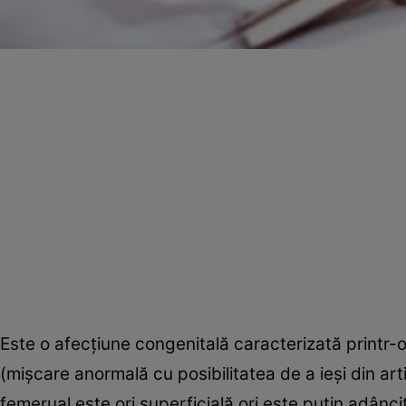
Este o afecţiune congenitală caracterizată printr-o 
(mişcare anormală cu posibilitatea de a ieşi din arti
femerual este ori superficială ori este puţin adânci