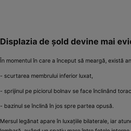
Displazia de şold devine mai ev
În momentul în care a început să meargă, există an
- scurtarea membrului inferior luxat,
- sprijinul pe piciorul bolnav se face înclinând tor
- bazinul se înclină în jos spre partea opusă.
Mersul legănat apare în luxaţiile bilaterale, iar at
lombară, având un spaţiu mare între feţele interne