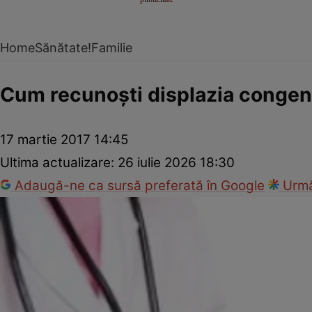
Home
Sănătate!
Familie
Cum recunoşti displazia congeni
17 martie 2017 14:45
Ultima actualizare:
26 iulie 2026 18:30
Adaugă-ne ca sursă preferată în Google
Urmă