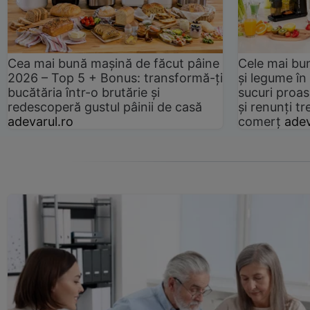
Cea mai bună mașină de făcut pâine
Cele mai bu
2026 – Top 5 + Bonus: transformă-ți
și legume în
bucătăria într-o brutărie și
sucuri proas
redescoperă gustul pâinii de casă
și renunți tr
adevarul.ro
comerț
adev