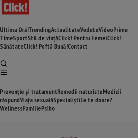
Ultima Oră!
Trending
Actualitate
Vedete
Video
Prime
Time
Sport
Stil de viață
Click! Pentru Femei
Click!
Sănătate
Click! Poftă Bună!
Contact
Prevenție și tratament
Remedii naturiste
Medicii
răspund
Viața sexuală
Specialiști
Ce te doare?
Wellness
Familie
Psiho