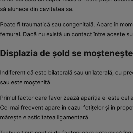
să alunece din cavitatea sa.
Poate fi traumatică sau congenitală. Apare în momen
femural. Dacă nu există un contact între aceste su
Displazia de şold se moşteneşte
Indiferent că este bilaterală sau unilaterală, cu p
sau este moştenită.
Primul factor care favorizează apariţia ei este cel al
Cel mai frecvent apare în cazul fetiţelor şi în pr
măreşte elasticitatea ligamentară.
Trebuie ţinut cont şi de factorii care determină îng