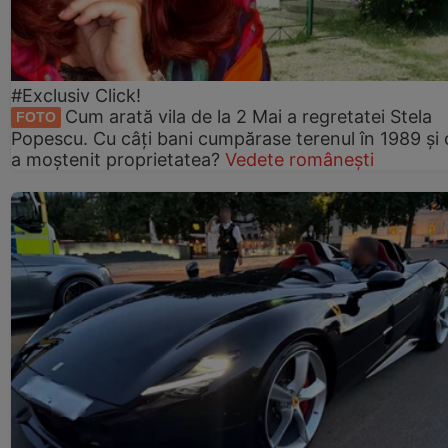
#Exclusiv Click!
Cum arată vila de la 2 Mai a regretatei Stela
FOTO
Popescu. Cu câți bani cumpărase terenul în 1989 și 
a moștenit proprietatea?
Vedete românești