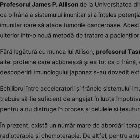
Profesorul James P. Allison
de la Universitatea di
ca o frână a sistemului imunitar şi a înţeles potenţia
imunitar care să atace tumorile canceroase. Aces
ulterior într-o nouă metodă de tratare a pacienţilo
Fără legătură cu munca lui Allison,
profesorul Ta
altei proteine care acţionează şi ea tot ca o frână
descoperirii imunologului japonez s-au dovedit extr
Echilibrul între acceleratorii şi frânele sistemului 
trebuie să fie suficient de angajat în lupta împotri
pentru a nu distruge în proces şi celulele şi ţesutu
În prezent, există un număr mare de abordări terap
radioterapia şi chemoterapia. De altfel, pentru anu