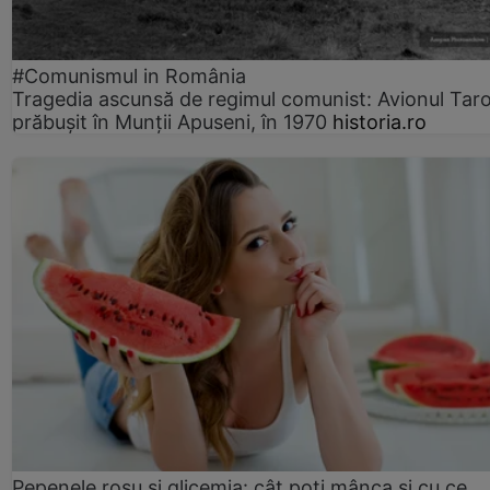
#Comunismul in România
Tragedia ascunsă de regimul comunist: Avionul Ta
prăbușit în Munții Apuseni, în 1970
historia.ro
Pepenele roșu și glicemia: cât poți mânca și cu ce