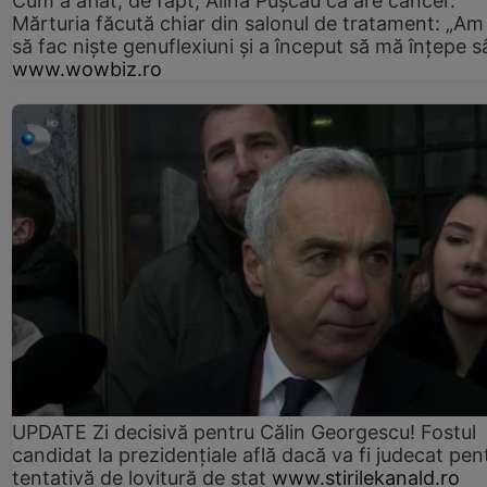
Cum a aflat, de fapt, Alina Pușcău că are cancer.
Mărturia făcută chiar din salonul de tratament: „Am
să fac niște genuflexiuni și a început să mă înțepe s
www.wowbiz.ro
UPDATE Zi decisivă pentru Călin Georgescu! Fostul
candidat la prezidențiale află dacă va fi judecat pen
tentativă de lovitură de stat
www.stirilekanald.ro