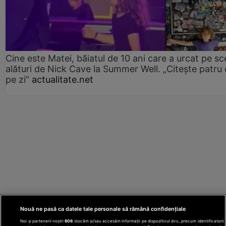
Cine este Matei, băiatul de 10 ani care a urcat pe s
alături de Nick Cave la Summer Well. „Citește patru 
pe zi”
actualitate.net
Nouă ne pasă ca datele tale personale să rămână confidențiale
Noi și partenerii noștri
606
stocăm și/sau accesăm informații pe dispozitivul dvs., precum identificatorii