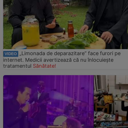
„Limonada de deparazitare” face furori pe
VIDEO
internet. Medicii avertizează că nu înlocuiește
tratamentul
Sănătate!