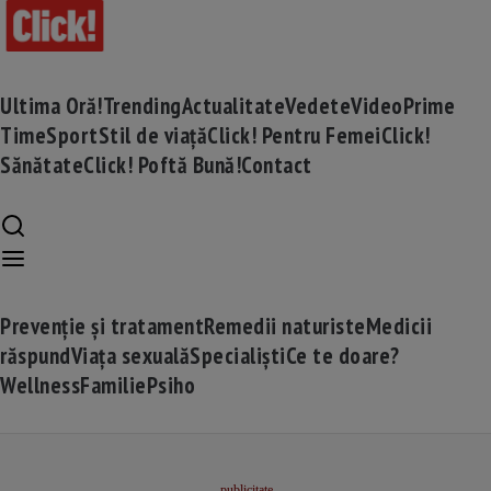
Ultima Oră!
Trending
Actualitate
Vedete
Video
Prime
Time
Sport
Stil de viață
Click! Pentru Femei
Click!
Sănătate
Click! Poftă Bună!
Contact
Prevenție și tratament
Remedii naturiste
Medicii
răspund
Viața sexuală
Specialiști
Ce te doare?
Wellness
Familie
Psiho