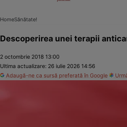
Home
Sănătate!
Descoperirea unei terapii antica
2 octombrie 2018 13:00
Ultima actualizare:
26 iulie 2026 14:56
Adaugă-ne ca sursă preferată în Google
Urmă