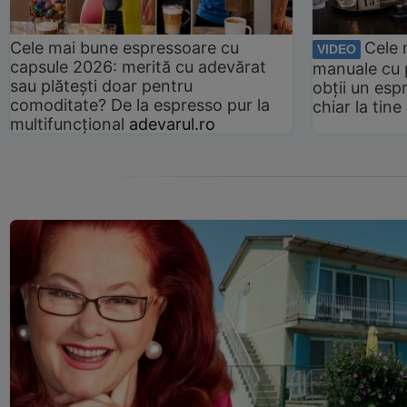
Cele mai bune espressoare cu
Cele 
VIDEO
capsule 2026: merită cu adevărat
manuale cu 
sau plătești doar pentru
obții un esp
comoditate? De la espresso pur la
chiar la tin
multifuncțional
adevarul.ro