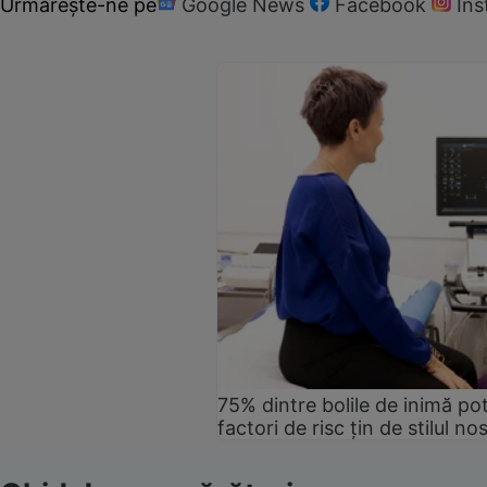
Urmărește-ne pe
Google News
Facebook
In
75% dintre bolile de inimă pot
factori de risc țin de stilul no