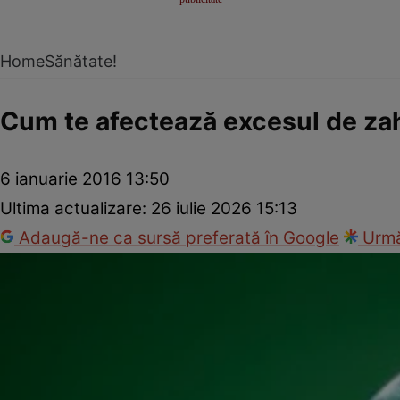
Home
Sănătate!
Cum te afectează excesul de za
6 ianuarie 2016 13:50
Ultima actualizare:
26 iulie 2026 15:13
Adaugă-ne ca sursă preferată în Google
Urmă