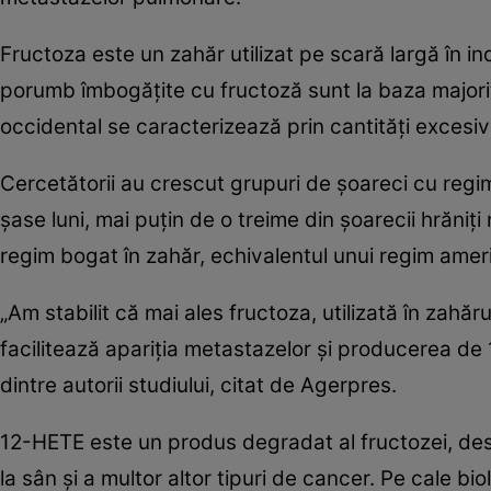
Fructoza este un zahăr utilizat pe scară largă în in
porumb îmbogăţite cu fructoză sunt la baza majorită
occidental se caracterizează prin cantităţi excesi
Cercetătorii au crescut grupuri de şoareci cu regi
şase luni, mai puţin de o treime din şoarecii hrăni
regim bogat în zahăr, echivalentul unui regim ame
„Am stabilit că mai ales fructoza, utilizată în zahă
facilitează apariţia metastazelor şi producerea d
dintre autorii studiului, citat de Agerpres.
12-HETE este un produs degradat al fructozei, des
la sân şi a multor altor tipuri de cancer. Pe cale b