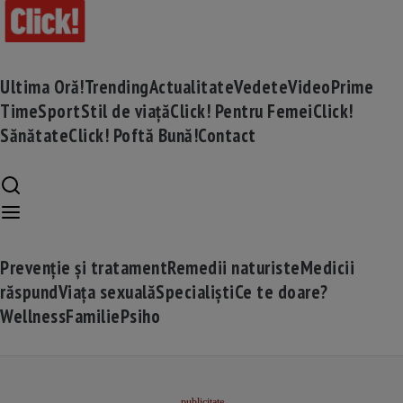
Ultima Oră!
Trending
Actualitate
Vedete
Video
Prime
Time
Sport
Stil de viață
Click! Pentru Femei
Click!
Sănătate
Click! Poftă Bună!
Contact
Prevenție și tratament
Remedii naturiste
Medicii
răspund
Viața sexuală
Specialiști
Ce te doare?
Wellness
Familie
Psiho