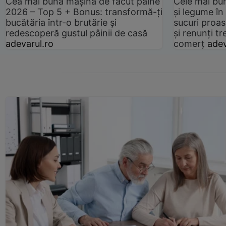
Cea mai bună mașină de făcut pâine
Cele mai bu
2026 – Top 5 + Bonus: transformă-ți
și legume în
bucătăria într-o brutărie și
sucuri proas
redescoperă gustul pâinii de casă
și renunți tr
adevarul.ro
comerț
adev