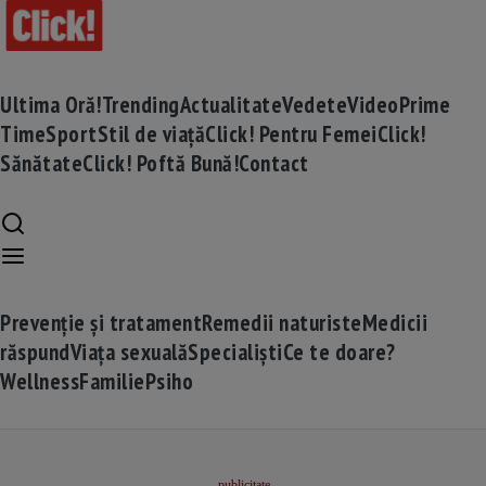
Ultima Oră!
Trending
Actualitate
Vedete
Video
Prime
Time
Sport
Stil de viață
Click! Pentru Femei
Click!
Sănătate
Click! Poftă Bună!
Contact
Prevenție și tratament
Remedii naturiste
Medicii
răspund
Viața sexuală
Specialiști
Ce te doare?
Wellness
Familie
Psiho