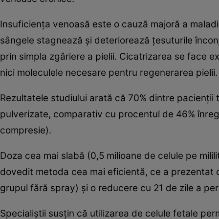
Insuficienţa venoasă este o cauză majoră a maladie
sângele stagnează şi deteriorează ţesuturile încon
prin simpla zgâriere a pielii. Cicatrizarea se face ex
nici moleculele necesare pentru regenerarea pielii.
Rezultatele studiului arată că 70% dintre pacienţii t
pulverizate, comparativ cu procentul de 46% înregis
compresie).
Doza cea mai slabă (0,5 milioane de celule pe milil
dovedit metoda cea mai eficientă, ce a prezentat 
grupul fără spray) şi o reducere cu 21 de zile a per
Specialiştii susţin că utilizarea de celule fetale pe