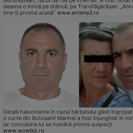
Bucureștean, făcut de râs pe internet: A fost filmat
desena o inimă pe stâncă, pe Transfăgărășan: „Ann
ține-ți prostul acasă”
www.antena3.ro
Detalii halucinante în cazul bărbatului găsit îngropat
o curte din Botoșani! Marinel a fost înjunghiat în ini
iar concubina lui se numără printre suspecți
www.wowbiz.ro