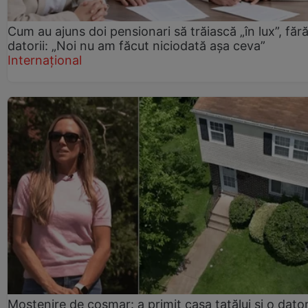
Cum au ajuns doi pensionari să trăiască „în lux”, făr
datorii: „Noi nu am făcut niciodată așa ceva”
Internațional
Moștenire de coșmar: a primit casa tatălui și o dator