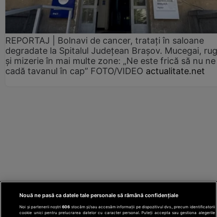
REPORTAJ | Bolnavi de cancer, tratați în saloane
degradate la Spitalul Județean Brașov. Mucegai, ru
și mizerie în mai multe zone: „Ne este frică să nu ne
cadă tavanul în cap” FOTO/VIDEO
actualitate.net
Nouă ne pasă ca datele tale personale să rămână confidențiale
Noi și partenerii noștri
606
stocăm și/sau accesăm informații pe dispozitivul dvs., precum identificatorii
cookie unici pentru prelucrarea datelor cu caracter personal. Puteți accepta sau gestiona alegerile