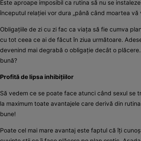
Este aproape imposibil ca rutina să nu se instaleze
începutul relaţiei vor dura „până când moartea vă v
Obligaţiile de zi cu zi fac ca viaţa să fie cumva plani
cu tot ceea ce ai de făcut în ziua următoare. Adese
devenind mai degrabă o obligaţie decât o plăcere.
bună?
Profită de lipsa inhibiţiilor
Să vedem ce se poate face atunci când sexul se tr
la maximum toate avantajele care derivă din rutina s
bune!
Poate cel mai mare avantaj este faptul că îţi cunoş
cuvinte ştii ce îi face plăcere pe plan erotic. Aşada