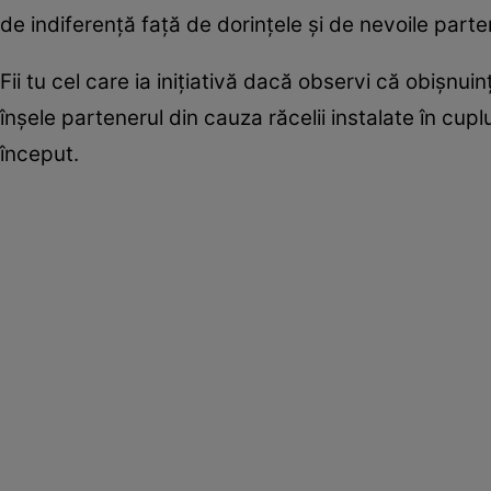
de indiferenţă faţă de dorinţele şi de nevoile parte
Fii tu cel care ia iniţiativă dacă observi că obişnui
înşele partenerul din cauza răcelii instalate în cu
început.