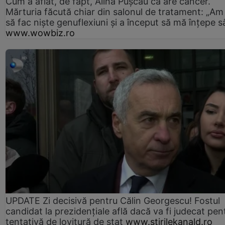
Cum a aflat, de fapt, Alina Pușcău că are cancer.
Mărturia făcută chiar din salonul de tratament: „Am
să fac niște genuflexiuni și a început să mă înțepe s
www.wowbiz.ro
UPDATE Zi decisivă pentru Călin Georgescu! Fostul
candidat la prezidențiale află dacă va fi judecat pen
tentativă de lovitură de stat
www.stirilekanald.ro