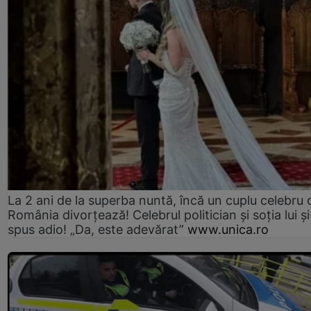
La 2 ani de la superba nuntă, încă un cuplu celebru 
România divorțează! Celebrul politician și soția lui ș
spus adio! „Da, este adevărat”
www.unica.ro