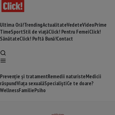
Ultima Oră!
Trending
Actualitate
Vedete
Video
Prime
Time
Sport
Stil de viață
Click! Pentru Femei
Click!
Sănătate
Click! Poftă Bună!
Contact
Prevenție și tratament
Remedii naturiste
Medicii
răspund
Viața sexuală
Specialiști
Ce te doare?
Wellness
Familie
Psiho