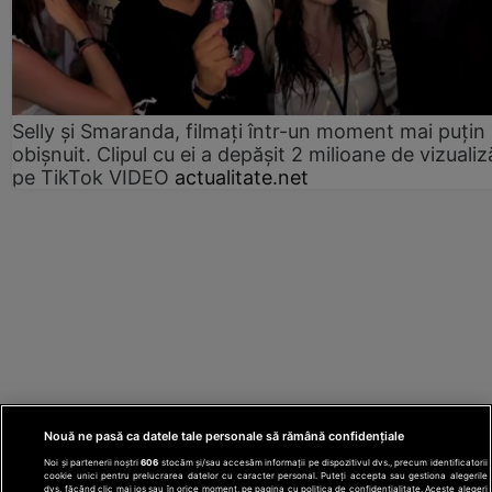
Selly și Smaranda, filmați într-un moment mai puțin
obișnuit. Clipul cu ei a depășit 2 milioane de vizualiz
pe TikTok VIDEO
actualitate.net
Nouă ne pasă ca datele tale personale să rămână confidențiale
Noi și partenerii noștri
606
stocăm și/sau accesăm informații pe dispozitivul dvs., precum identificatorii
cookie unici pentru prelucrarea datelor cu caracter personal. Puteți accepta sau gestiona alegerile
dvs. făcând clic mai jos sau în orice moment, pe pagina cu politica de confidențialitate. Aceste alegeri