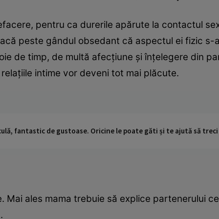
facere, pentru ca durerile apărute la contactul s
eacă peste gândul obsedant că aspectul ei fizic s-
voie de timp, de multă afecţiune şi înţelegere din par
r relaţiile intime vor deveni tot mai plăcute.
ulă, fantastic de gustoase. Oricine le poate găti și te ajută să trec
re. Mai ales mama trebuie să explice partenerului c
.