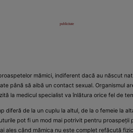
roaspetelor mămici, indiferent dacă au născut natu
tate până să aibă un contact sexual. Organismul ar
zită la medicul specialist va înlătura orice fel de t
 diferă de la un cuplu la altul, de la o femeie la al
ruturile pot fi un mod mai potrivit pentru proaspeţii
ai ales când mămica nu este complet refăcută fizic 