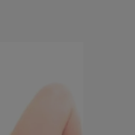
e
Psiho