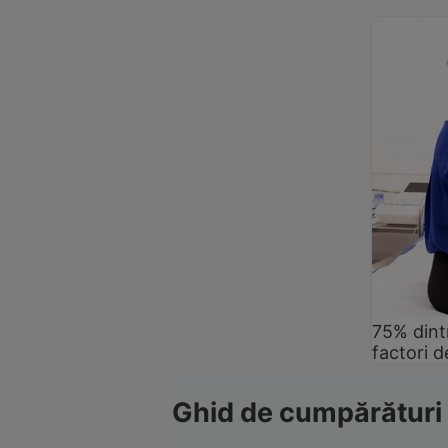
75% dintr
factori d
Ghid de cumpărături