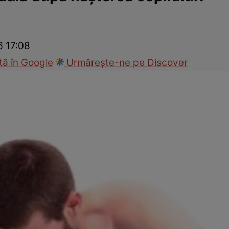
nd
Viața sexuală
Specialiști
Ce te doare?
Wellness
Famili
6 17:08
ă în Google
Urmărește-ne pe Discover