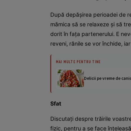
După depăşirea perioadei de re
mămica să se relaxeze şi să tr
dorit în faţa partenerului. E ne
reveni, rănile se vor închide, ia
MAI MULTE PENTRU TINE
Delicii pe vreme de canic
Sfat
Discutaţi despre trăirile voast
fizic, pentru a se face înţeleasă