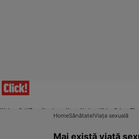
Ultima Oră!
Trending
Actualitate
Vedete
Video
Prime Ti
Home
Sănătate!
Viața sexuală
Mai există viaţă se