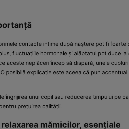
portanţă
primele contacte intime după naştere pot fi foarte
 plus, fluctuaţiile hormonale şi alăptatul pot duce la
e aceste neplăceri încep să dispară, unele cupluri
. O posibilă explicaţie este aceea că pun accentual 
 îngrijirea unui copil sau reducerea timpului pe car
pentru preţuirea calităţii.
i relaxarea mămicilor, esenţiale