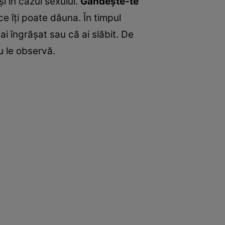
i în cazul sexului.
Gândeşte-te
e îţi poate dăuna. În timpul
ai îngrăşat sau că ai slăbit. De
u le observă.