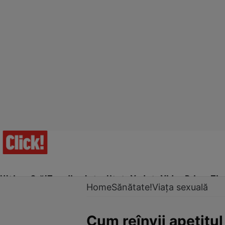
Ultima Oră!
Trending
Actualitate
Vedete
Video
Prime Ti
Home
Sănătate!
Viața sexuală
Cum reînvii apetitul