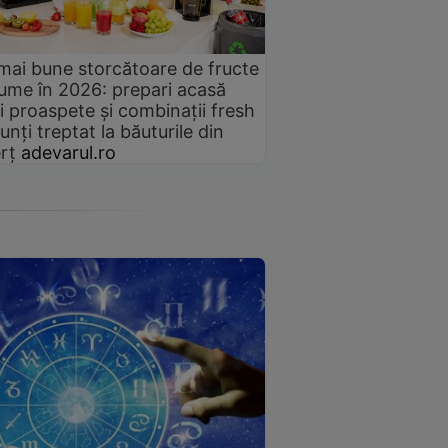
mai bune storcătoare de fructe
gume în 2026: prepari acasă
i proaspete și combinații fresh
unți treptat la băuturile din
rț
adevarul.ro