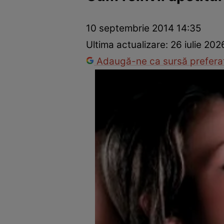
Prevenție și tratament
Remedii naturiste
Medicii răspu
10 septembrie 2014 14:35
Ultima actualizare:
26 iulie 202
Adaugă-ne ca sursă preferat