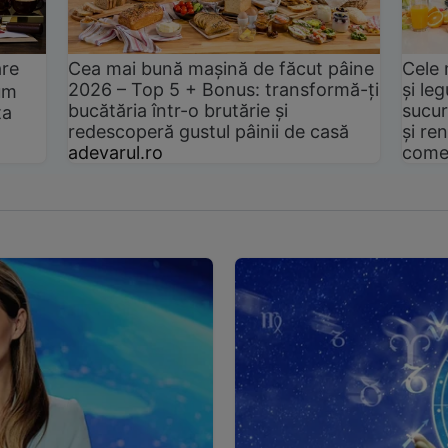
are
Cea mai bună mașină de făcut pâine
Cele 
2026 – Top 5 + Bonus: transformă-ți
și le
um
bucătăria într-o brutărie și
sucur
ta
redescoperă gustul pâinii de casă
și ren
adevarul.ro
come