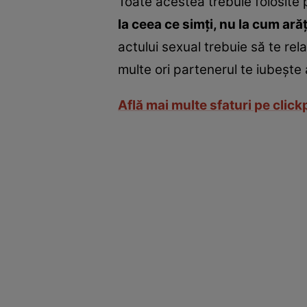
Toate acestea trebuie folosite p
la ceea ce simţi, nu la cum arăţ
actului sexual trebuie să te rela
multe ori partenerul te iubeşte 
Află mai multe sfaturi pe clic