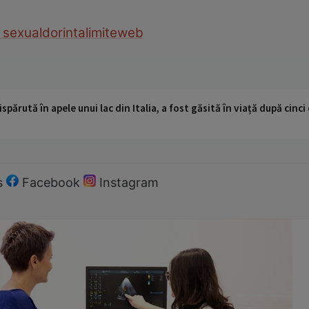
 sexual
dorinta
limite
web
ispărută în apele unui lac din Italia, a fost găsită în viață după cin
s
Facebook
Instagram