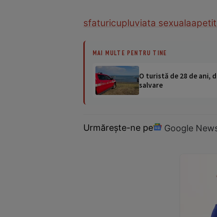
sfaturi
cuplu
viata sexuala
apetit
MAI MULTE PENTRU TINE
O turistă de 28 de ani, d
salvare
Urmărește-ne pe
Google New