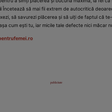
entru a simţi plăcerea şi bucuria maximă, la fel ca ş
i
Încetează să mai fii extrem de autocritică deoarec
xezi, să savurezi plăcerea şi să uiţi de faptul că te-
aşa cum eşti tu, iar micile tale defecte nici măcar n
kpentrufemei.ro