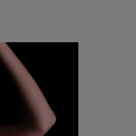
e
Psiho