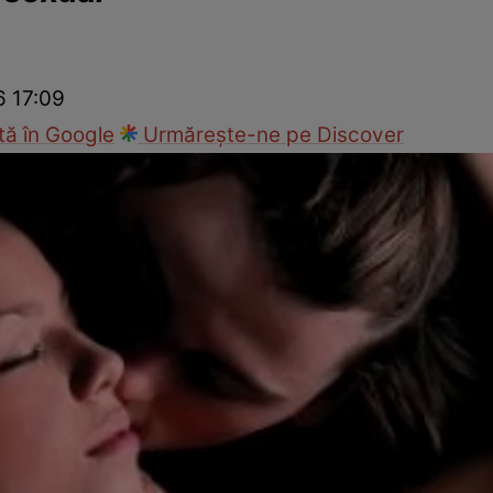
nd
Viața sexuală
Specialiști
Ce te doare?
Wellness
Famili
6 17:09
ă în Google
Urmărește-ne pe Discover