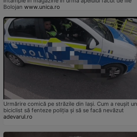
întâmple în magazine în urma apelului făcut de Ilie
Bolojan
www.unica.ro
Urmărire comică pe străzile din Iași. Cum a reușit u
biciclist să fenteze poliția și să se facă nevăzut
adevarul.ro