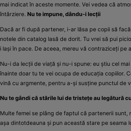
mai indicat în aceste momente. Vei vedea că atmosf
întârziere.
Nu te impune, dându-i lecţii
Dacă ar fi după partener, i-ar lăsa pe copii să facă
notele din catalog lasă de dorit. Tu vrei să pui pici
i laşi în pace. De aceea, mereu vă contraziceţi pe
Nu-i da lecţii de viaţă şi nu-i spune: eu ştiu cel ma
înainte doar tu te vei ocupa de educaţia copiilor. Ce
vină cu argmente, pentru a-şi susţine punctul de 
Nu te gândi că stările lui de tristeţe au legătură cu
Multe femei se plâng de faptul că partenerii sunt, 
aşa dintotdeauna şi pun această stare pe seama lo