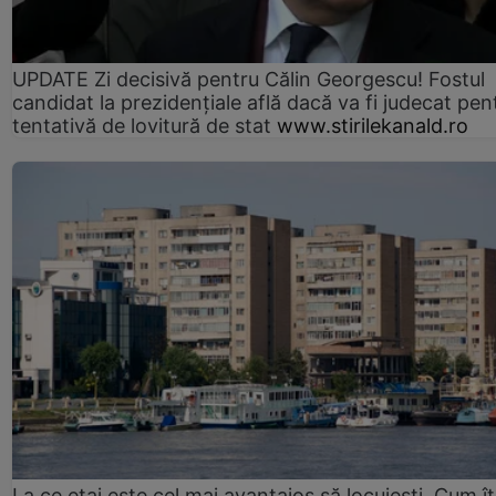
UPDATE Zi decisivă pentru Călin Georgescu! Fostul
candidat la prezidențiale află dacă va fi judecat pen
tentativă de lovitură de stat
www.stirilekanald.ro
La ce etaj este cel mai avantajos să locuiești. Cum îț