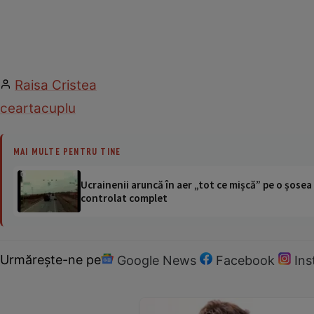
Raisa Cristea
cearta
cuplu
MAI MULTE PENTRU TINE
Ucrainenii aruncă în aer „tot ce mișcă” pe o șose
controlat complet
Urmărește-ne pe
Google News
Facebook
In