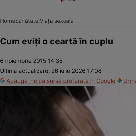
Home
Sănătate!
Viața sexuală
Cum eviţi o ceartă în cuplu
6 noiembrie 2015 14:35
Ultima actualizare:
26 iulie 2026 17:08
Adaugă-ne ca sursă preferată în Google
Urmă