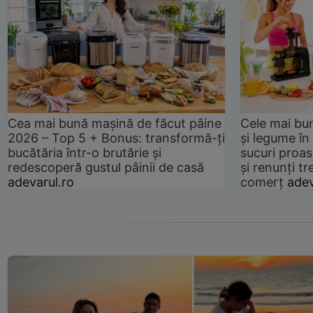
Cea mai bună mașină de făcut pâine
Cele mai bu
2026 – Top 5 + Bonus: transformă-ți
și legume în
bucătăria într-o brutărie și
sucuri proas
redescoperă gustul pâinii de casă
și renunți tr
adevarul.ro
comerț
adev