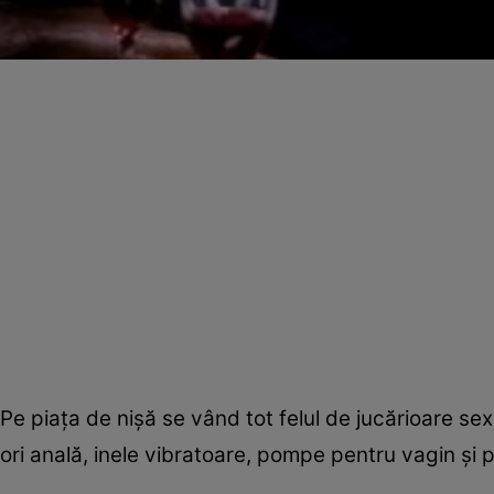
Pe piaţa de nişă se vând tot felul de jucărioare se
ori anală, inele vibratoare, pompe pentru vagin şi pe