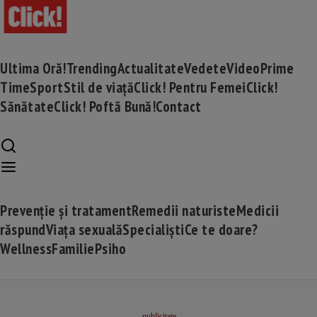
Ultima Oră!
Trending
Actualitate
Vedete
Video
Prime
Time
Sport
Stil de viață
Click! Pentru Femei
Click!
Sănătate
Click! Poftă Bună!
Contact
Prevenție și tratament
Remedii naturiste
Medicii
răspund
Viața sexuală
Specialiști
Ce te doare?
Wellness
Familie
Psiho