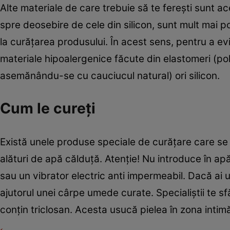
Alte materiale de care trebuie să te fereşti sunt ace
spre deosebire de cele din silicon, sunt mult mai p
la curăţarea produsului. În acest sens, pentru a ev
materiale hipoalergenice făcute din elastomeri (polim
asemănându-se cu cauciucul natural) ori silicon.
Cum le cureţi
Există unele produse speciale de curăţare care se g
alături de apă călduţă. Atenţie! Nu introduce în apă
sau un vibrator electric anti impermeabil. Dacă ai u
ajutorul unei cârpe umede curate. Specialiştii te 
conţin triclosan. Acesta usucă pielea în zona intimă,