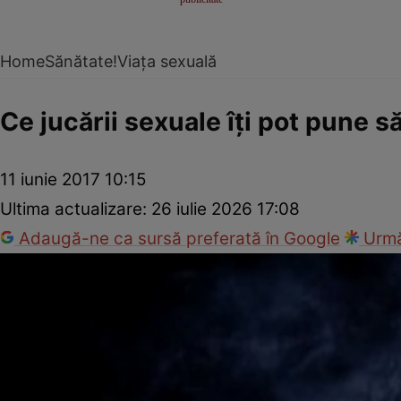
Home
Sănătate!
Viața sexuală
Ce jucării sexuale îţi pot pune s
11 iunie 2017 10:15
Ultima actualizare:
26 iulie 2026 17:08
Adaugă-ne ca sursă preferată în Google
Urmă