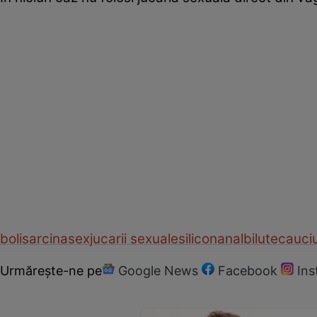
boli
sarcina
sex
jucarii sexuale
silicon
anal
bilute
cauci
Urmărește-ne pe
Google News
Facebook
In