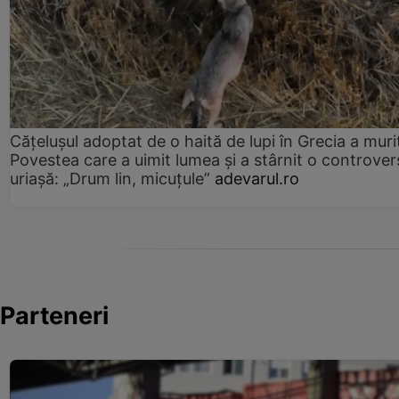
Cățelușul adoptat de o haită de lupi în Grecia a muri
Povestea care a uimit lumea și a stârnit o controver
uriașă: „Drum lin, micuțule”
adevarul.ro
Parteneri