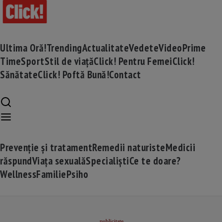
Ultima Oră!
Trending
Actualitate
Vedete
Video
Prime
Time
Sport
Stil de viață
Click! Pentru Femei
Click!
Sănătate
Click! Poftă Bună!
Contact
Prevenție și tratament
Remedii naturiste
Medicii
răspund
Viața sexuală
Specialiști
Ce te doare?
Wellness
Familie
Psiho