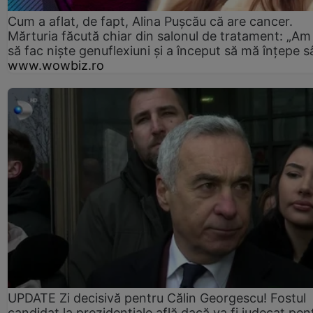
Cum a aflat, de fapt, Alina Pușcău că are cancer.
Mărturia făcută chiar din salonul de tratament: „Am
să fac niște genuflexiuni și a început să mă înțepe s
www.wowbiz.ro
UPDATE Zi decisivă pentru Călin Georgescu! Fostul
candidat la prezidențiale află dacă va fi judecat pen