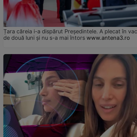
Țara căreia i-a dispărut Președintele. A plecat în va
de două luni și nu s-a mai întors
www.antena3.ro