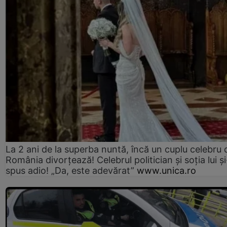
La 2 ani de la superba nuntă, încă un cuplu celebru 
România divorțează! Celebrul politician și soția lui ș
spus adio! „Da, este adevărat”
www.unica.ro