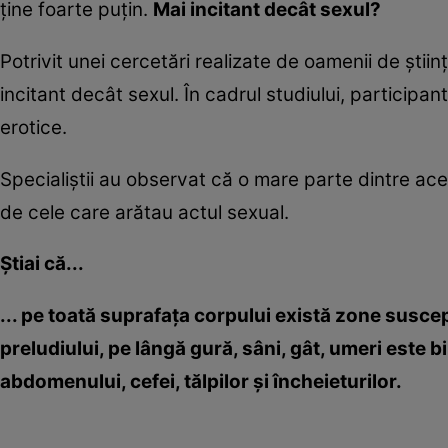
ţine foarte puţin.
Mai incitant decât sexul?
Potrivit unei cercetări realizate de oamenii de ştiin
incitant decât sexul. În cadrul studiului, participan
erotice.
Specialiştii au observat că o mare parte dintre ace
de cele care arătau actul sexual.
Ştiai că...
... pe toată suprafaţa corpului există zone suscep
preludiului, pe lângă gură, sâni, gât, umeri este 
abdomenului, cefei, tălpilor şi încheieturilor.