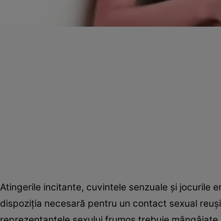
Atingerile incitante, cuvintele senzuale şi jocurile e
dispoziţia necesară pentru un contact sexual reuşit
reprezentantele sexului frumos trebuie mângâiate ş