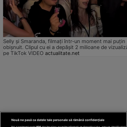
Selly și Smaranda, filmați într-un moment mai puțin
obișnuit. Clipul cu ei a depășit 2 milioane de vizualiz
pe TikTok VIDEO
actualitate.net
Nouă ne pasă ca datele tale personale să rămână confidențiale
Noi și partenerii noștri
606
stocăm și/sau accesăm informații pe dispozitivul dvs., precum identificatorii