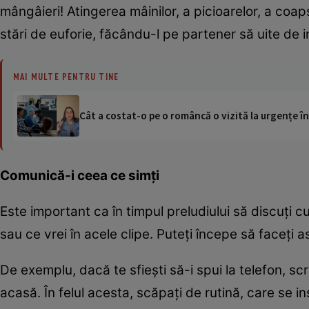
mângâieri! Atingerea mâinilor, a picioarelor, a coap
stări de euforie, făcându-l pe partener să uite de inh
MAI MULTE PENTRU TINE
Cât a costat-o pe o româncă o vizită la urgențe în
Comunică-i ceea ce simţi
Este important ca în timpul preludiului să discuţi c
sau ce vrei în acele clipe. Puteţi începe să faceţi a
De exemplu, dacă te sfieşti să-i spui la telefon, s
acasă. În felul acesta, scăpaţi de rutină, care se i