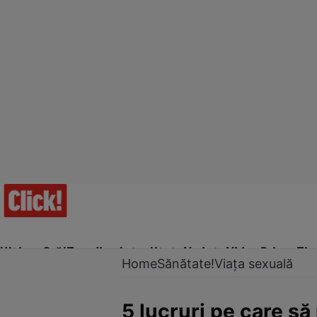
Ultima Oră!
Trending
Actualitate
Vedete
Video
Prime Ti
Home
Sănătate!
Viața sexuală
5 lucruri pe care să