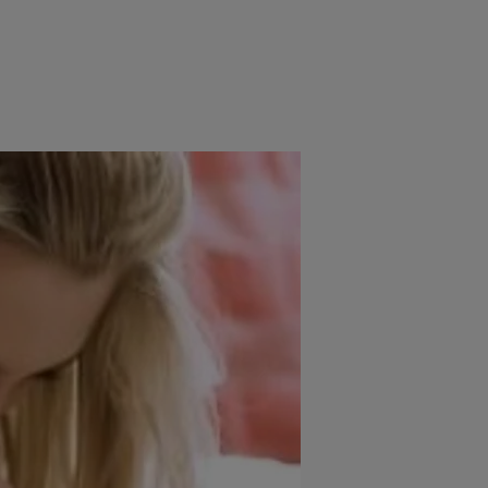
e
Psiho