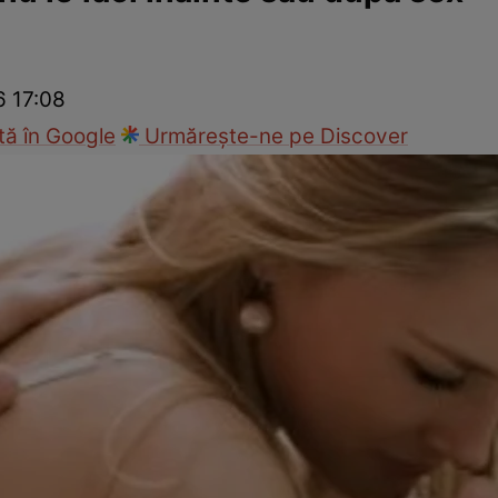
nd
Viața sexuală
Specialiști
Ce te doare?
Wellness
Famili
6 17:08
ă în Google
Urmărește-ne pe Discover