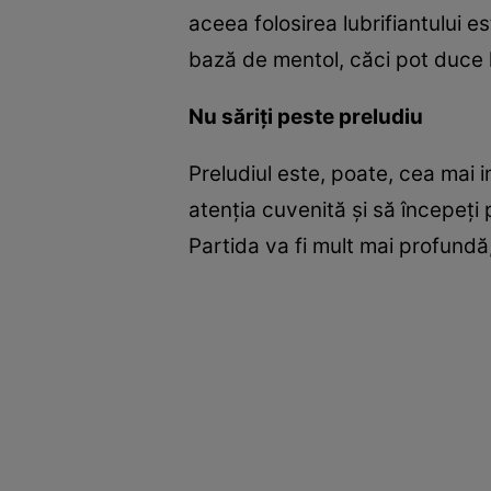
aceea folosirea lubrifiantului e
bază de mentol, căci pot duce la 
Nu săriţi peste preludiu
Preludiul este, poate, cea mai 
atenţia cuvenită şi să începeţi p
Partida va fi mult mai profundă,