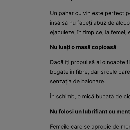
Un pahar cu vin este perfect pe
însă să nu faceţi abuz de alcoo
ejaculeze, în timp ce, la femei, 
Nu luaţi o masă copioasă
Dacă îţi propui să ai o noapte f
bogate în fibre, dar şi cele car
senzaţia de balonare.
În schimb, o mică bucată de cioc
Nu folosi un lubrifiant cu ment
Femeile care se apropie de men