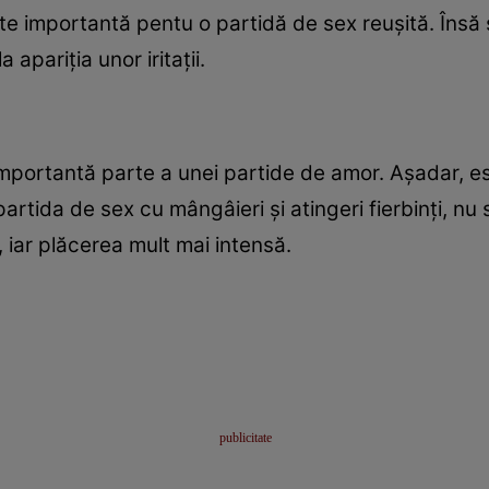
ste importantă pentu o partidă de sex reuşită. Însă s
apariţia unor iritaţii.
importantă parte a unei partide de amor. Aşadar, e
artida de sex cu mângâieri şi atingeri fierbinţi, nu s
 iar plăcerea mult mai intensă.