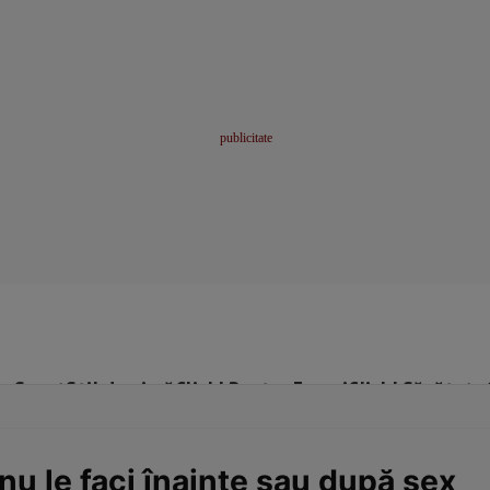
me
Sport
Stil de viață
Click! Pentru Femei
Click! Sănătate
 nu le faci înainte sau după sex