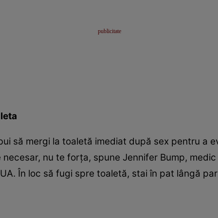
aleta
ebui să mergi la toaletă imediat după sex pentru a evi
e necesar, nu te forţa, spune Jennifer Bump, medic 
A. În loc să fugi spre toaletă, stai în pat lângă pa