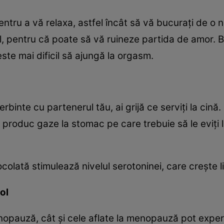
ntru a vă relaxa, astfel încât să vă bucuraţi de o n
l, pentru că poate să vă ruineze partida de amor. Bă
este mai dificil să ajungă la orgasm.
ierbinte cu partenerul tău, ai grijă ce serviţi la cin
e produc gaze la stomac pe care trebuie să le eviţi l
olată stimulează nivelul serotoninei, care creşte li
ol
opauză, cât şi cele aflate la menopauză pot expe