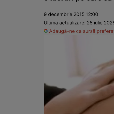
Prevenție și tratament
Remedii naturiste
Medicii răspu
9 decembrie 2015 12:00
Ultima actualizare:
26 iulie 202
Adaugă-ne ca sursă preferat