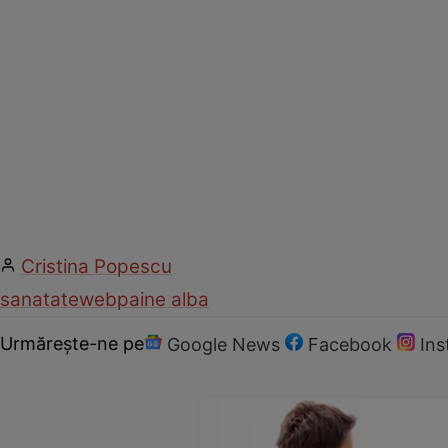
Cristina Popescu
sanatate
web
paine alba
Urmărește-ne pe
Google News
Facebook
In