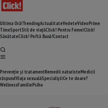
Ultima Oră!
Trending
Actualitate
Vedete
Video
Prime
Time
Sport
Stil de viață
Click! Pentru Femei
Click!
Sănătate
Click! Poftă Bună!
Contact
Prevenție și tratament
Remedii naturiste
Medicii
răspund
Viața sexuală
Specialiști
Ce te doare?
Wellness
Familie
Psiho