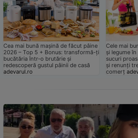
Cea mai bună mașină de făcut pâine
Cele mai bu
2026 – Top 5 + Bonus: transformă-ți
și legume în
bucătăria într-o brutărie și
sucuri proas
redescoperă gustul pâinii de casă
și renunți tr
adevarul.ro
comerț
adev