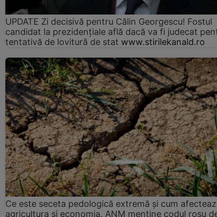
UPDATE Zi decisivă pentru Călin Georgescu! Fostul
candidat la prezidențiale află dacă va fi judecat pen
tentativă de lovitură de stat
www.stirilekanald.ro
Ce este seceta pedologică extremă și cum afectea
agricultura și economia. ANM menține codul roșu d