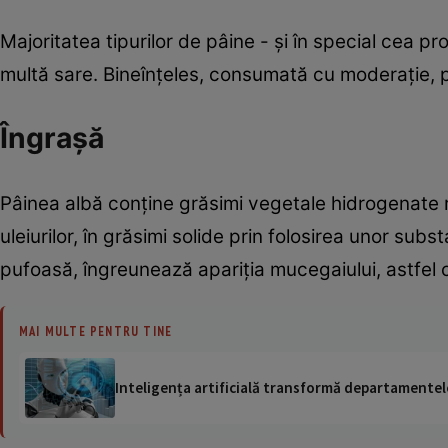
Majoritatea tipurilor de pâine - şi în special cea 
multă sare. Bineînţeles, consumată cu moderaţie, 
Îngraşă
Pâinea albă conţine grăsimi vegetale hidrogenate re
uleiurilor, în grăsimi solide prin folosirea unor su
pufoasă, îngreunează apariţia mucegaiului, astfel c
MAI MULTE PENTRU TINE
Inteligența artificială transformă departamentele