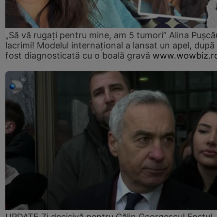
„Să vă rugați pentru mine, am 5 tumori” Alina Pușcău
lacrimi! Modelul internațional a lansat un apel, după
fost diagnosticată cu o boală gravă
www.wowbiz.r
UPDATE Zi decisivă pentru Călin Georgescu! Fostul