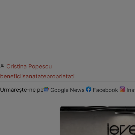
Cristina Popescu
beneficii
sanatate
proprietati
Urmărește-ne pe
Google News
Facebook
In