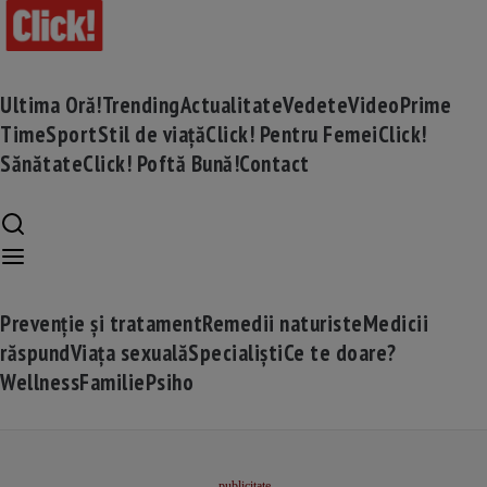
Ultima Oră!
Trending
Actualitate
Vedete
Video
Prime
Time
Sport
Stil de viață
Click! Pentru Femei
Click!
Sănătate
Click! Poftă Bună!
Contact
Prevenție și tratament
Remedii naturiste
Medicii
răspund
Viața sexuală
Specialiști
Ce te doare?
Wellness
Familie
Psiho