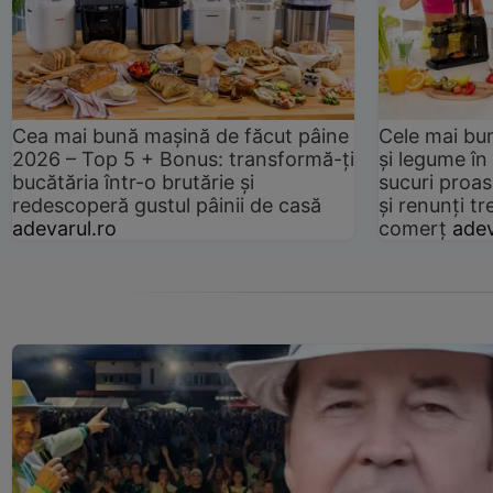
Cea mai bună mașină de făcut pâine
Cele mai bu
2026 – Top 5 + Bonus: transformă-ți
și legume în
bucătăria într-o brutărie și
sucuri proas
redescoperă gustul pâinii de casă
și renunți tr
adevarul.ro
comerț
adev