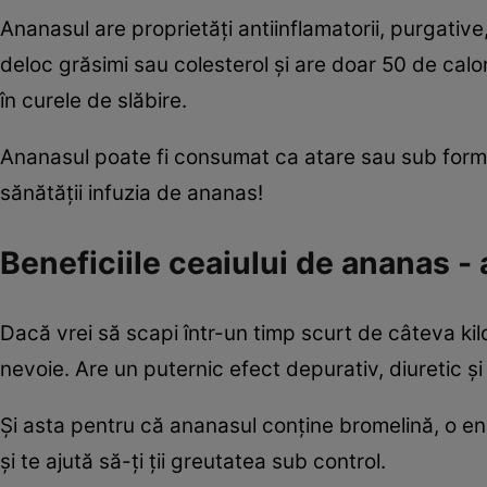
Ananasul are proprietăţi antiinflamatorii, purgative
deloc grăsimi sau colesterol şi are doar 50 de calor
în curele de slăbire.
Ananasul poate fi consumat ca atare sau sub formă
sănătăţii infuzia de ananas!
Beneficiile ceaiului de ananas - a
Dacă vrei să scapi ­într-un timp scurt de câteva ki
nevoie. Are un puternic efect depurativ, diu­retic ş
Şi asta pentru că ananasul conţine bromelină, o e
şi te ajută să-ţi ţii greutatea sub control.