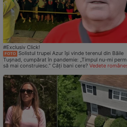
#Exclusiv Click!
Solistul trupei Azur își vinde terenul din Băile
FOTO
Tușnad, cumpărat în pandemie: „Timpul nu-mi perm
să mai construiesc.” Câți bani cere?
Vedete româneș