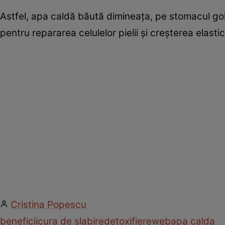
Astfel, apa caldă băută dimineaţa, pe stomacul gol,
pentru repararea celulelor pielii şi creşterea elastici
Cristina Popescu
beneficii
cura de slabire
detoxifiere
web
apa calda