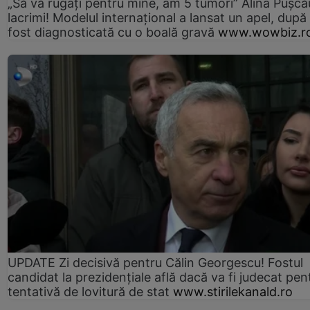
„Să vă rugați pentru mine, am 5 tumori” Alina Pușcău
lacrimi! Modelul internațional a lansat un apel, după
fost diagnosticată cu o boală gravă
www.wowbiz.r
UPDATE Zi decisivă pentru Călin Georgescu! Fostul
candidat la prezidențiale află dacă va fi judecat pen
tentativă de lovitură de stat
www.stirilekanald.ro