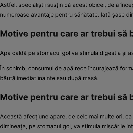
Astfel, specialiştii susţin că acest obicei, de a în
numeroase avantaje pentru sănătate. Iată şase din
Motive pentru care ar trebui să
Apa caldă pe stomacul gol va stimula digestia şi as
În schimb, consumul de apă rece încurajează forma
băută imediat înainte sau după masă.
Motive pentru care ar trebui să 
Această afecţiune apare, de cele mai multe ori, ca
dimineaţa, pe stomacul gol, va stimula mişcările inte