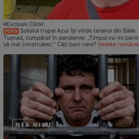
#Exclusiv Click!
Solistul trupei Azur își vinde terenul din Băile
FOTO
Tușnad, cumpărat în pandemie: „Timpul nu-mi perm
să mai construiesc.” Câți bani cere?
Vedete româneș