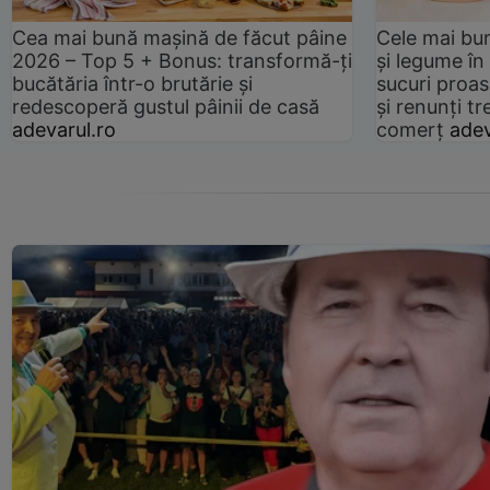
Cea mai bună mașină de făcut pâine
Cele mai bu
2026 – Top 5 + Bonus: transformă-ți
și legume în
bucătăria într-o brutărie și
sucuri proas
redescoperă gustul pâinii de casă
și renunți tr
adevarul.ro
comerț
adev