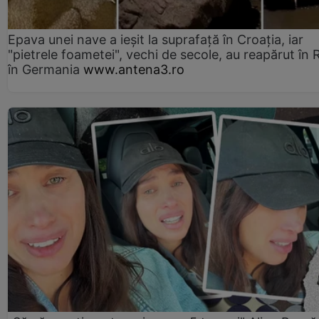
Epava unei nave a ieșit la suprafață în Croația, iar
"pietrele foametei", vechi de secole, au reapărut în R
în Germania
www.antena3.ro