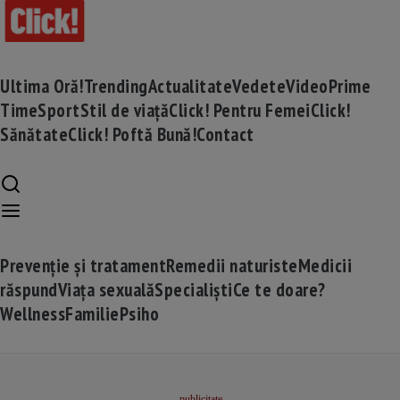
Ultima Oră!
Trending
Actualitate
Vedete
Video
Prime
Time
Sport
Stil de viață
Click! Pentru Femei
Click!
Sănătate
Click! Poftă Bună!
Contact
Prevenție și tratament
Remedii naturiste
Medicii
răspund
Viața sexuală
Specialiști
Ce te doare?
Wellness
Familie
Psiho