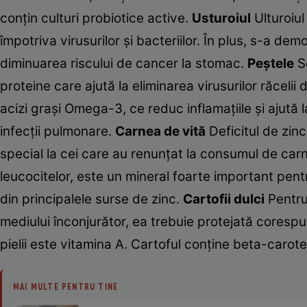
conţin culturi probiotice active.
Usturoiul
Ulturoiul
împotriva virusurilor şi bacteriilor. În plus, s-a de
diminuarea riscului de cancer la stomac.
Peştele
Se
proteine care ajută la eliminarea virusurilor răceli
acizi graşi Omega-3, ce reduc inflamaţiile şi ajută 
infecţii pulmonare.
Carnea de vită
Deficitul de zinc
special la cei care au renunţat la consumul de car
leucocitelor, este un mineral foarte important pentr
din principalele surse de zinc.
Cartofii dulci
Pentru
mediului înconjurător, ea trebuie protejată corespunză
pielii este vitamina A. Cartoful conţine beta-carote
MAI MULTE PENTRU TINE