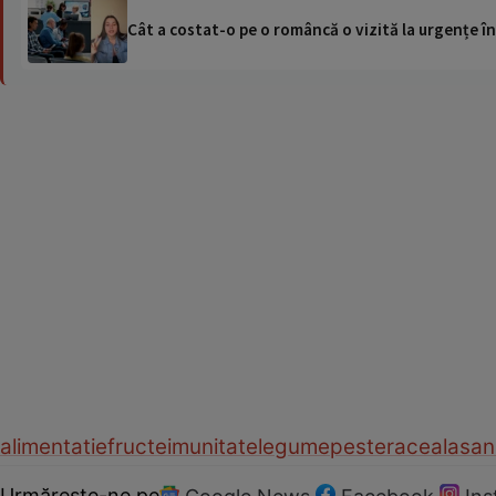
Cât a costat-o pe o româncă o vizită la urgențe în
alimentatie
fructe
imunitate
legume
peste
raceala
san
Urmărește-ne pe