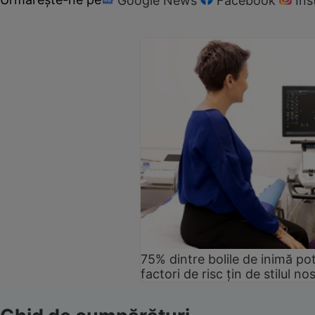
Google News
Facebook
In
75% dintre bolile de inimă pot
factori de risc țin de stilul no