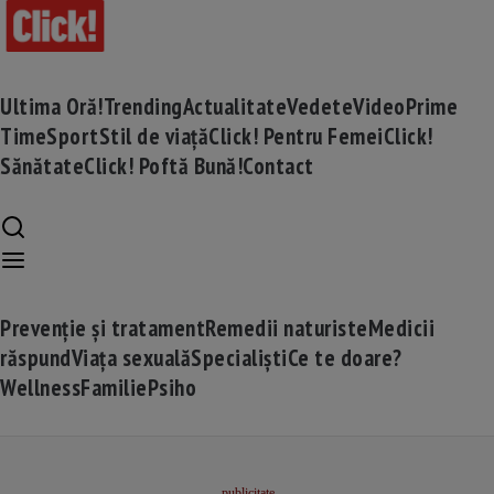
Ultima Oră!
Trending
Actualitate
Vedete
Video
Prime
Time
Sport
Stil de viață
Click! Pentru Femei
Click!
Sănătate
Click! Poftă Bună!
Contact
Prevenție și tratament
Remedii naturiste
Medicii
răspund
Viața sexuală
Specialiști
Ce te doare?
Wellness
Familie
Psiho