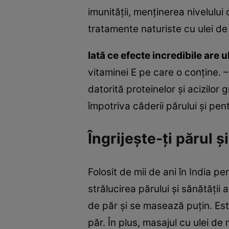
imunităţii, menţinerea nivelului 
tratamente naturiste cu ulei de 
Iată ce efecte incredibile are 
vitaminei E pe care o conţine. –
datorită proteinelor şi acizilor
împotriva căderii părului şi pe
Îngrijeşte-ţi părul ş
Folosit de mii de ani în India p
strălucirea părului şi sănătăţii
de păr şi se masează puţin. Est
păr. În plus, masajul cu ulei de