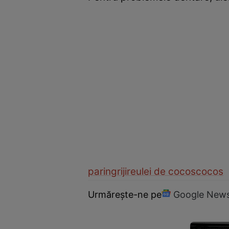
par
ingrijire
ulei de cocos
cocos
Urmărește-ne pe
Google New