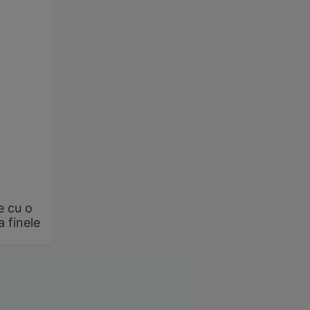
e cu o
a finele