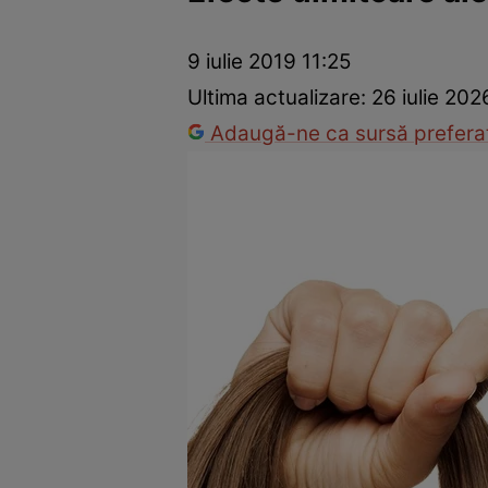
Prevenție și tratament
Remedii naturiste
Medicii răspu
9 iulie 2019 11:25
Ultima actualizare:
26 iulie 202
Adaugă-ne ca sursă preferat