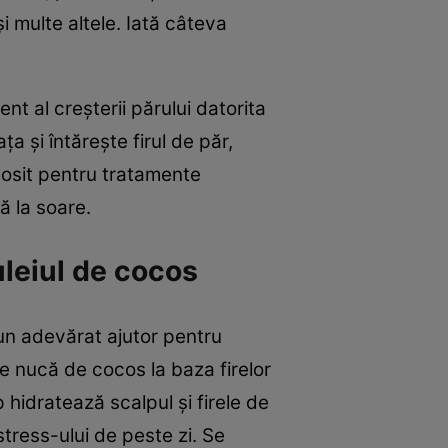
şi multe altele. Iată câteva
.
nt al creşterii părului datorita
a şi întăreşte firul de păr,
olosit pentru tratamente
ă la soare.
 uleiul de cocos
e un adevărat ajutor pentru
 de nucă de cocos la baza firelor
hidratează scalpul şi firele de
stress-ului de peste zi. Se