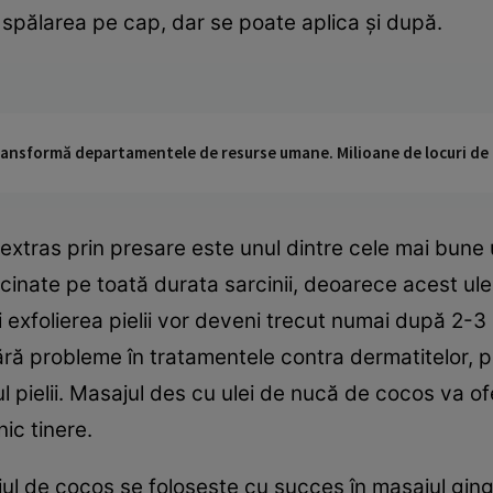
 spălarea pe cap, dar se poate aplica şi după.
 transformă departamentele de resurse umane. Milioane de locuri de
 extras prin presare este unul dintre cele mai bune 
nate pe toată durata sarcinii, deoarece acest ulei a
a şi exfolierea pielii vor deveni trecut numai după 2
ără probleme în tratamentele contra dermatitelor, p
l pielii. Masajul des cu ulei de nucă de cocos va ofe
nic tinere.
ul de cocos se foloseşte cu succes în masajul gingi