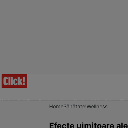
Ultima Oră!
Trending
Actualitate
Vedete
Video
Prime Ti
Home
Sănătate!
Wellness
Efecte uimitoare ale