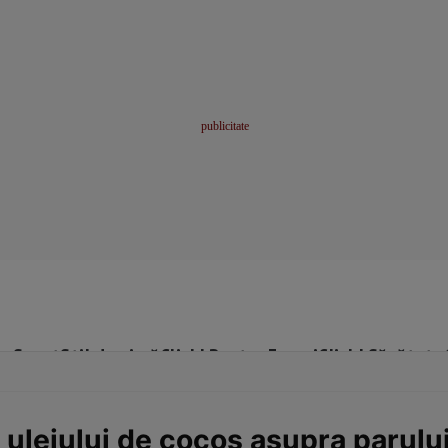
me
Sport
Stil de viață
Click! Pentru Femei
Click! Sănătate
 uleiului de cocos asupra parulu