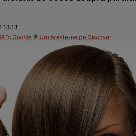
nd
Viața sexuală
Specialiști
Ce te doare?
Wellness
Famili
6 18:13
ă în Google
Urmărește-ne pe Discover