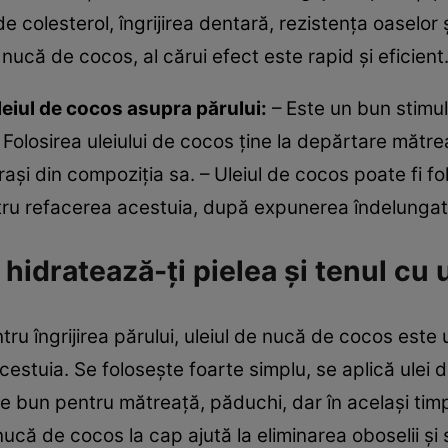
de colesterol, îngrijirea dentară, rezistenţa oaselor 
nucă de cocos, al cărui efect este rapid şi eficient
uleiul de cocos asupra părului:
– Este un bun stimule
 Folosirea uleiului de cocos ţine la depărtare mătreaţ
 graşi din compoziţia sa. – Uleiul de cocos poate fi f
ntru refacerea acestuia, după expunerea îndelungat
i hidratează-ţi pielea şi tenul cu
entru îngrijirea părului, uleiul de nucă de cocos est
 acestuia. Se foloseşte foarte simplu, se aplică ulei
e bun pentru mătreaţă, păduchi, dar în acelaşi timp 
 nucă de cocos la cap ajută la eliminarea oboselii şi 