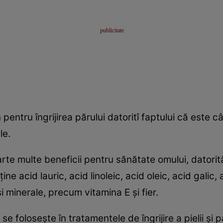
pentru îngrijirea părului datoritî faptului că este 
le.
rte multe beneficii pentru sănătate omului, datori
e acid lauric, acid linoleic, acid oleic, acid galic, a
şi minerale, precum vitamina E şi fier.
se foloseşte în tratamentele de îngrijire a pielii şi 