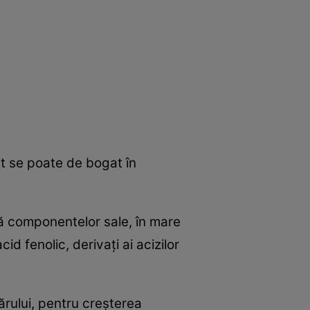
cât se poate de bogat în
tă componentelor sale, în mare
cid fenolic, derivaţi ai acizilor
părului, pentru creşterea