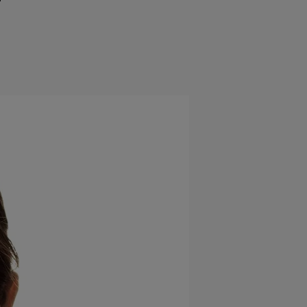
e
Psiho