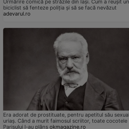
Urmărire comică pe străzile din Iași. Cum a reușit u
biciclist să fenteze poliția și să se facă nevăzut
adevarul.ro
Era adorat de prostituate, pentru apetitul său sexua
uriaș. Când a murit faimosul scriitor, toate cocotele
Parisului l-au plâns
okmagazine.ro