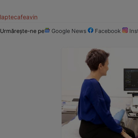
lapte
cafea
vin
Urmărește-ne pe
Google News
Facebook
In