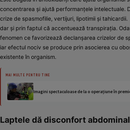
concentrarea şi ajută performanţele intelectuale. 
crize de spasmofilie, vertijuri, lipotimii şi tahicard
dar şi prin faptul că accentuează transpiraţia. Oda
fenomen ce favorizează declanşarea crizelor de spa
iar efectul nociv se produce prin asocierea cu ob
existente în organism.
MAI MULTE PENTRU TINE
Imagini spectaculoase de la o operațiune în premie
Laptele dă disconfort abdominal