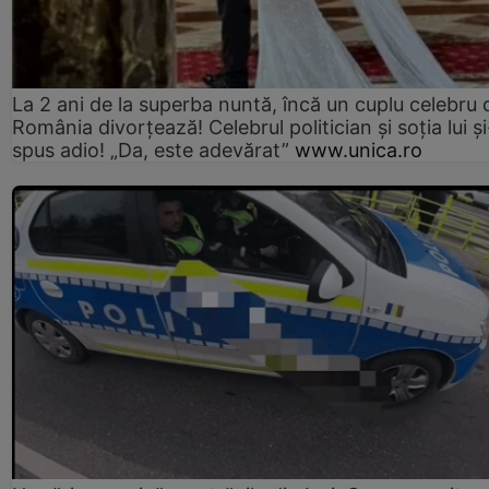
La 2 ani de la superba nuntă, încă un cuplu celebru 
România divorțează! Celebrul politician și soția lui ș
spus adio! „Da, este adevărat”
www.unica.ro