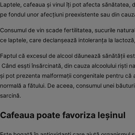
Laptele, cafeaua şi vinul îţi pot afecta sănătatea,
pe fondul unor afecţiuni preexistente sau din cauza 
Consumul de vin scade fertilitatea, sucurile natura
ce laptele, care declanşează intoleranţa la lactoză,
Faptul că excesul de alcool dăunează sănătăţii est
Când esşti însărcinată, din cauza alcoolului rişti 
şi pot prezenta malformaţii congenitale pentru că a
normală a fătului. De aceea, consumul unei băuturi
sarcină.
Cafeaua poate favoriza leşinul
Este bogată în antioxidanţi care ajută organismul s