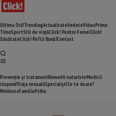
Ultima Oră!
Trending
Actualitate
Vedete
Video
Prime
Time
Sport
Stil de viață
Click! Pentru Femei
Click!
Sănătate
Click! Poftă Bună!
Contact
Prevenție și tratament
Remedii naturiste
Medicii
răspund
Viața sexuală
Specialiști
Ce te doare?
Wellness
Familie
Psiho