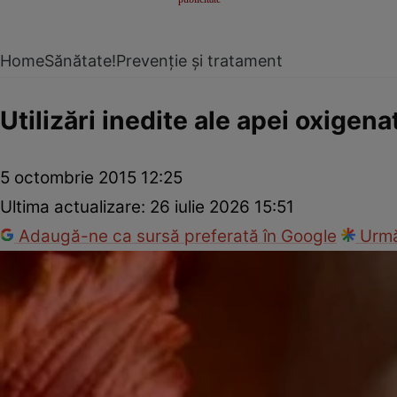
Home
Sănătate!
Prevenție și tratament
Utilizări inedite ale apei oxigena
5 octombrie 2015 12:25
Ultima actualizare:
26 iulie 2026 15:51
Adaugă-ne ca sursă preferată în Google
Urmă