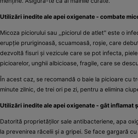
menţine. Asigură-te că ai mâinile curate.
Utilizări inedite ale apei oxigenate - combate mic
Micoza piciorului sau ,,piciorul de atlet'' este o i
erupţie pruriginoasă, scuamoasă, roşie, care debute
dezvoltă fisuri şi vezicule care se pot infecta, pi
picioarelor, unghii albicioase, fragile, care se de
În acest caz, se recomandă o baie la picioare cu tr
minute zilnic, de trei ori pe zi, pentru a elimina ciup
Utilizări inedite ale apei oxigenate - gât inflamat ş
Datorită proprietăţilor sale antibacteriene, apa oxi
la prevenirea răcelii şi a gripei. Se face gargară cu