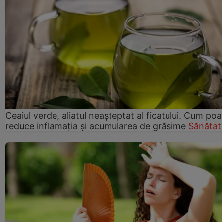
Ceaiul verde, aliatul neașteptat al ficatului. Cum poa
reduce inflamația și acumularea de grăsime
Sănătat