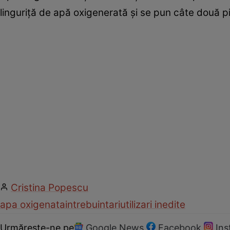
linguriţă de apă oxigenerată şi se pun câte două pi
Cristina Popescu
apa oxigenata
intrebuintari
utilizari inedite
Urmărește-ne pe
Google News
Facebook
In