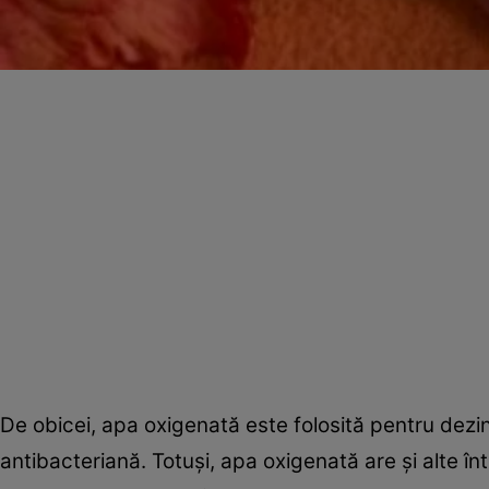
De obicei, apa oxigenată este folosită pentru dezin
antibacteriană. Totuşi, apa oxigenată are şi alte într