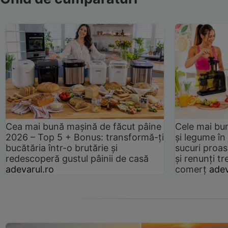
Cea mai bună mașină de făcut pâine
Cele mai bu
2026 – Top 5 + Bonus: transformă-ți
și legume în
bucătăria într-o brutărie și
sucuri proas
redescoperă gustul pâinii de casă
și renunți tr
adevarul.ro
comerț
adev