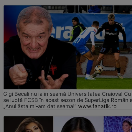
Gigi Becali nu ia în seamă Universitatea Craiova! Cu
se luptă FCSB în acest sezon de SuperLiga Românie
„Anul ăsta mi-am dat seama!”
www.fanatik.ro