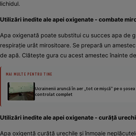
lichidul.
Utilizări inedite ale apei oxigenate - combate mir
Apa oxigenată poate substitui cu succes apa de gu
respiraţie urât mirositoare. Se prepară un amestec d
de apă. Clăteşte gura cu acest amestec înainte de 
MAI MULTE PENTRU TINE
Ucrainenii aruncă în aer „tot ce mișcă” pe o șose
controlat complet
Utilizări inedite ale apei oxigenate - curăţă urechi
Apa oxigentă curăţă urechile şi înmoaie neplăcute