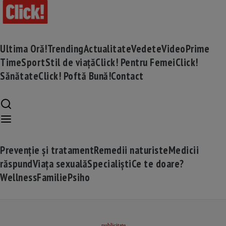
Ultima Oră!
Trending
Actualitate
Vedete
Video
Prime
Time
Sport
Stil de viață
Click! Pentru Femei
Click!
Sănătate
Click! Poftă Bună!
Contact
Prevenție și tratament
Remedii naturiste
Medicii
răspund
Viața sexuală
Specialiști
Ce te doare?
Wellness
Familie
Psiho