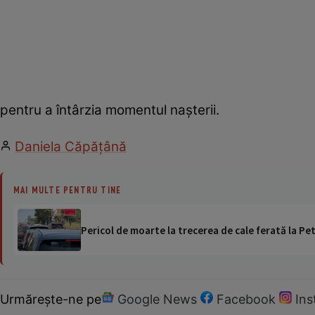
pentru a întârzia momentul naşterii.
Daniela Căpăţână
MAI MULTE PENTRU TINE
Pericol de moarte la trecerea de cale ferată la Pet
Urmărește-ne pe
Google News
Facebook
In