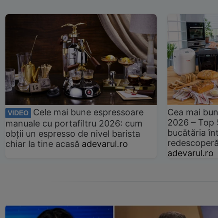
Cele mai bune espressoare
Cea mai bun
VIDEO
2026 – Top 
manuale cu portafiltru 2026: cum
bucătăria înt
obții un espresso de nivel barista
redescoperă 
chiar la tine acasă
adevarul.ro
adevarul.ro