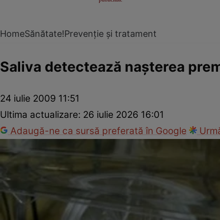
Home
Sănătate!
Prevenție și tratament
Saliva detectează naşterea pre
24 iulie 2009 11:51
Ultima actualizare:
26 iulie 2026 16:01
Adaugă-ne ca sursă preferată în Google
Urmă