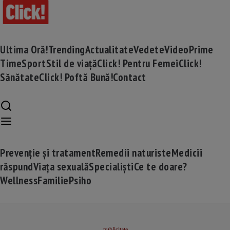
Ultima Oră!
Trending
Actualitate
Vedete
Video
Prime
Time
Sport
Stil de viață
Click! Pentru Femei
Click!
Sănătate
Click! Poftă Bună!
Contact
Prevenție și tratament
Remedii naturiste
Medicii
răspund
Viața sexuală
Specialiști
Ce te doare?
Wellness
Familie
Psiho