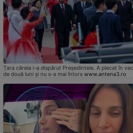
Țara căreia i-a dispărut Președintele. A plecat în va
de două luni și nu s-a mai întors
www.antena3.ro