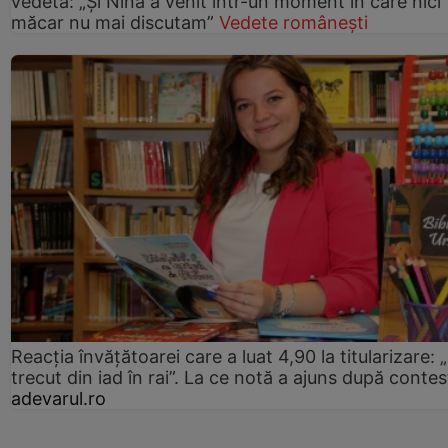
vedeta: „Și Nina a venit într-un moment în care nici
măcar nu mai discutam”
Vedete românești
Reacția învățătoarei care a luat 4,90 la titularizare:
trecut din iad în rai”. La ce notă a ajuns după contes
adevarul.ro