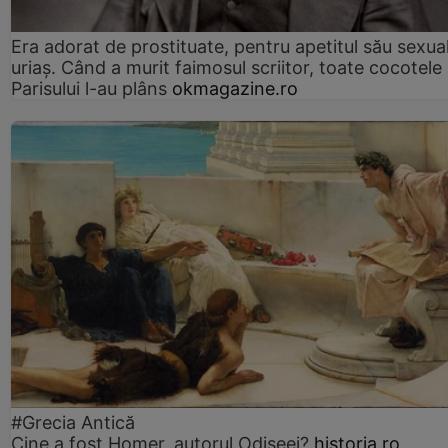
Era adorat de prostituate, pentru apetitul său sexua
uriaș. Când a murit faimosul scriitor, toate cocotele
Parisului l-au plâns
okmagazine.ro
#Grecia Antică
Cine a fost Homer, autorul Odiseei?
historia.ro