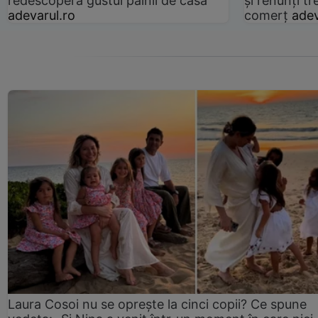
redescoperă gustul pâinii de casă
și renunți tr
adevarul.ro
comerț
adev
Laura Cosoi nu se oprește la cinci copii? Ce spune