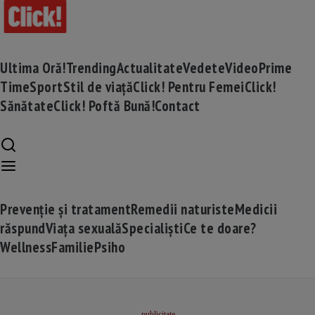
Ultima Oră!
Trending
Actualitate
Vedete
Video
Prime
Time
Sport
Stil de viață
Click! Pentru Femei
Click!
Sănătate
Click! Poftă Bună!
Contact
Prevenție și tratament
Remedii naturiste
Medicii
răspund
Viața sexuală
Specialiști
Ce te doare?
Wellness
Familie
Psiho