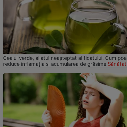
Ceaiul verde, aliatul neașteptat al ficatului. Cum poa
reduce inflamația și acumularea de grăsime
Sănătat