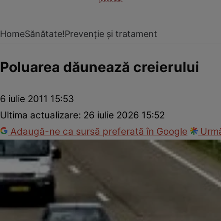
Home
Sănătate!
Prevenție și tratament
Poluarea dăunează creierului
6 iulie 2011 15:53
Ultima actualizare:
26 iulie 2026 15:52
Adaugă-ne ca sursă preferată în Google
Urmă