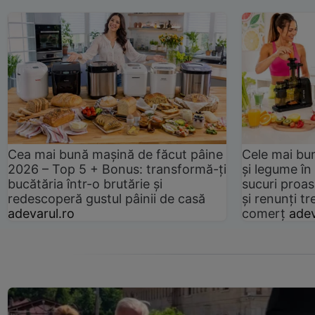
Cea mai bună mașină de făcut pâine
Cele mai bu
2026 – Top 5 + Bonus: transformă-ți
și legume în
bucătăria într-o brutărie și
sucuri proas
redescoperă gustul pâinii de casă
și renunți tr
adevarul.ro
comerț
adev