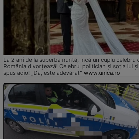
La 2 ani de la superba nuntă, încă un cuplu celebru 
România divorțează! Celebrul politician și soția lui ș
spus adio! „Da, este adevărat”
www.unica.ro