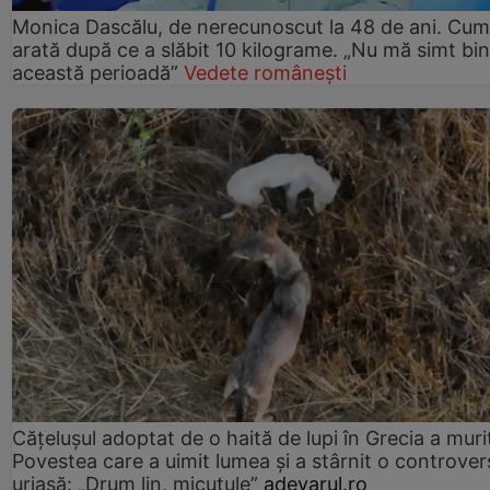
Monica Dascălu, de nerecunoscut la 48 de ani. Cum
arată după ce a slăbit 10 kilograme. „Nu mă simt bin
această perioadă”
Vedete românești
Cățelușul adoptat de o haită de lupi în Grecia a muri
Povestea care a uimit lumea și a stârnit o controver
uriașă: „Drum lin, micuțule”
adevarul.ro