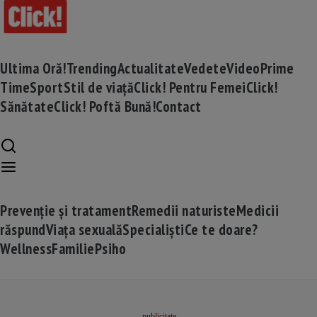
Ultima Oră!
Trending
Actualitate
Vedete
Video
Prime
Time
Sport
Stil de viață
Click! Pentru Femei
Click!
Sănătate
Click! Poftă Bună!
Contact
Prevenție și tratament
Remedii naturiste
Medicii
răspund
Viața sexuală
Specialiști
Ce te doare?
Wellness
Familie
Psiho