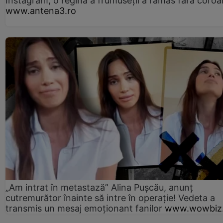
Instagram, o regină a frumuseții a rămas fără coro
www.antena3.ro
„Am intrat în metastază” Alina Pușcău, anunț
cutremurător înainte să intre în operație! Vedeta a
transmis un mesaj emoționant fanilor
www.wowbiz.