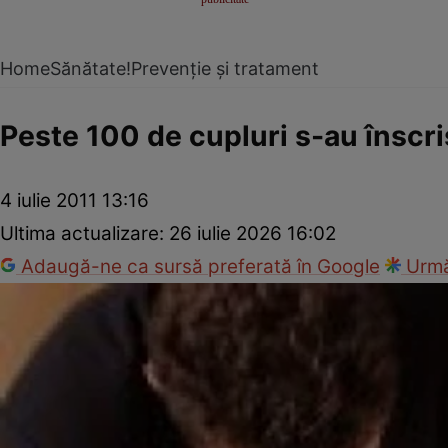
Home
Sănătate!
Prevenție și tratament
Peste 100 de cupluri s-au înscris
4 iulie 2011 13:16
Ultima actualizare:
26 iulie 2026 16:02
Adaugă-ne ca sursă preferată în Google
Urmă