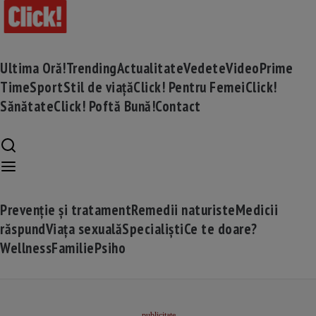
Ultima Oră!
Trending
Actualitate
Vedete
Video
Prime
Time
Sport
Stil de viață
Click! Pentru Femei
Click!
Sănătate
Click! Poftă Bună!
Contact
Prevenție și tratament
Remedii naturiste
Medicii
răspund
Viața sexuală
Specialiști
Ce te doare?
Wellness
Familie
Psiho