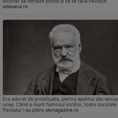
biciclist să fenteze poliția și să se facă nevăzut
adevarul.ro
Era adorat de prostituate, pentru apetitul său sexua
uriaș. Când a murit faimosul scriitor, toate cocotele
Parisului l-au plâns
okmagazine.ro