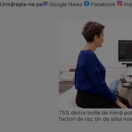
Urmărește-ne pe
Google News
Facebook
In
75% dintre bolile de inimă pot
factori de risc țin de stilul no