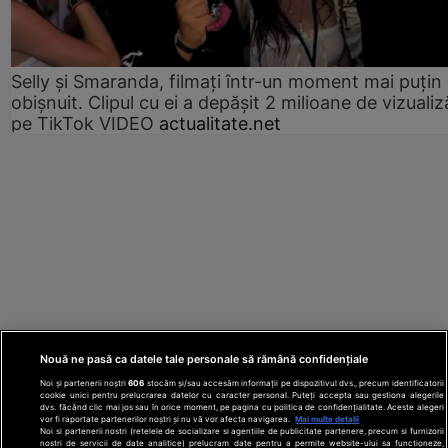
Selly și Smaranda, filmați într-un moment mai puțin
obișnuit. Clipul cu ei a depășit 2 milioane de vizualiz
pe TikTok VIDEO
actualitate.net
Nouă ne pasă ca datele tale personale să rămână confidențiale
Noi și partenerii noștri
606
stocăm și/sau accesăm informații pe dispozitivul dvs., precum identificatorii
cookie unici pentru prelucrarea datelor cu caracter personal. Puteți accepta sau gestiona alegerile
dvs. făcând clic mai jos sau în orice moment, pe pagina cu politica de confidențialitate. Aceste alegeri
vor fi raportate partenerilor noștri și nu vă vor afecta navigarea.
Mai multe detalii
Noi si partenerii nostri (retelele de socializare si agentiile de publicitate partenere, precum si furnizorii
nostri de servicii de date analitice) prelucram date pentru a permite website-ului sa functioneze,