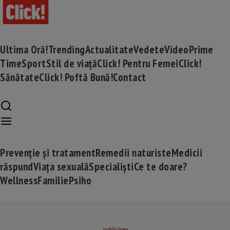
Ultima Oră!
Trending
Actualitate
Vedete
Video
Prime
Time
Sport
Stil de viață
Click! Pentru Femei
Click!
Sănătate
Click! Poftă Bună!
Contact
Prevenție și tratament
Remedii naturiste
Medicii
răspund
Viața sexuală
Specialiști
Ce te doare?
Wellness
Familie
Psiho