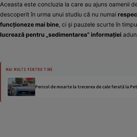
Aceasta este concluzia la care au ajuns oamenii de 
descoperit în urma unui studiu că nu numai
respect
funcţioneze mai bine
, ci şi pauzele scurte în timpu
lucrează pentru „sedimentarea” informaţiei
aduna
MAI MULTE PENTRU TINE
Pericol de moarte la trecerea de cale ferată la Pet