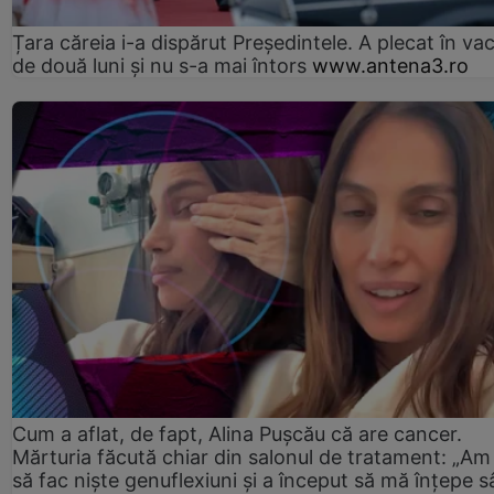
Țara căreia i-a dispărut Președintele. A plecat în va
de două luni și nu s-a mai întors
www.antena3.ro
Cum a aflat, de fapt, Alina Pușcău că are cancer.
Mărturia făcută chiar din salonul de tratament: „Am
să fac niște genuflexiuni și a început să mă înțepe s